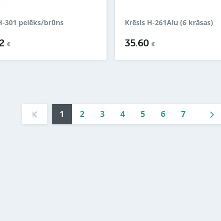
H-301 pelēks/brūns
Krēsls H-261Alu (6 krāsas)
92
35.60
€
€
1
2
3
4
5
6
7