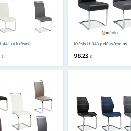
H-441 (4 krāsas)
Krēsls H-340 pelēks/melns
0
98.23
€
€