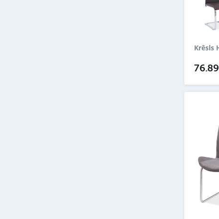
Krēsls 
76.8