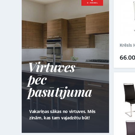
Krēsls 
66.0
Virtuves
pēc
pasūtījuma
Vakariņas sākas no virtuves. Mēs
zinām, kas tam vajadzētu būt!