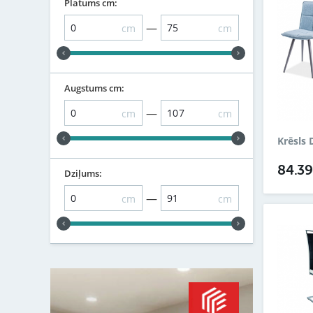
Platums cm:
—
cm
cm
Augstums cm:
—
cm
cm
Krēsls 
84.3
Dziļums:
—
cm
cm