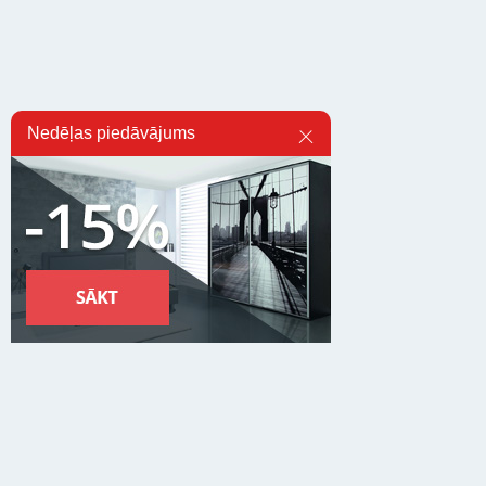
Nedēļas piedāvājums