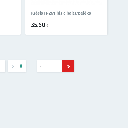
Krēsls H-261 bis c balts/pelēks
35.60
€
8