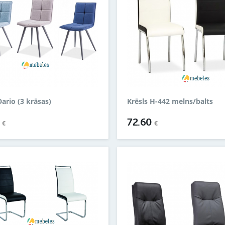
Dario (3 krāsas)
Krēsls H-442 melns/balts
9
72.60
€
€