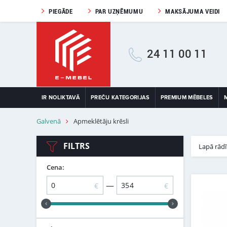
PIEGĀDE
PAR UZŅĒMUMU
MAKSĀJUMA VEIDI
24 11 00 11
IR NOLIKTAVĀ
PREČU KATEGORIJAS
PREMIUM MĒBELES
Galvenā
Apmeklētāju krēsli
FILTRS
Lapā rādī
Cena:
—
€
€