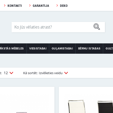
KONTAKTI
GARANTIJA
DEKO
MĪKSTĀS MĒBELES
VIESISTABAI
GUĻAMISTABAI
BĒRNU ISTABAS
GUL
12
t:
Kā sortēt:
Izvēlieties veidu