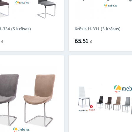
H-334 (5 krāsas)
Krēsls H-331 (3 krāsas)
9
65.51
€
€