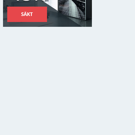
Ir noliktavā
Preču kategorijas
PREMIUM mēbeles
Mī
Lai nodrošinātu vēl effektīvāku klienta apkalpošanu izmantojot p
piekrītat mūsu lietošanas noteikumiem par cookie-failiem. Papild