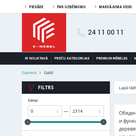
PIEGĀDE
PAR UZŅĒMUMU
MAKSĀJUMA VEIDI
24 11 00 11
IR NOLIKTAVĀ
PREČU KATEGORIJAS
PREMIUM MĒBELES
Galvenā
Galdi
FILTRS
Lapā rādī
Cena:
—
€
€
Обеден
и функ
деревя