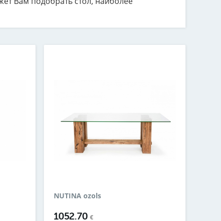
ет Вам подобрать стол, наиболее
NUTINA ozols
1052.70
€