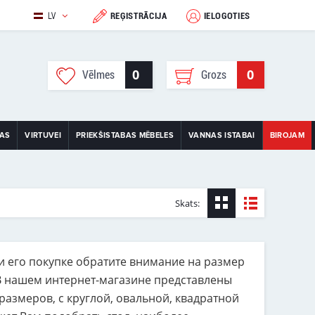
LV
REĢISTRĀCIJA
IELOGOTIES
0
0
Vēlmes
Grozs
TAS
VIRTUVEI
PRIEKŠISTABAS MĒBELES
VANNAS ISTABAI
BIROJAM
Skats:
и его покупке обратите внимание на размер
 В нашем интернет-магазине представлены
азмеров, с круглой, овальной, квадратной