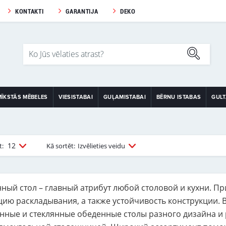
KONTAKTI
GARANTIJA
DEKO
MĪKSTĀS MĒBELES
VIESISTABAI
GUĻAMISTABAI
BĒRNU ISTABAS
GUL
12
t:
Kā sortēt:
Izvēlieties veidu
ный стол – главный атрибут любой столовой и кухни. Пр
цию раскладывания, а также устойчивость конструкции.
нные и стеклянные обеденные столы разного дизайна и р