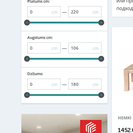
или пр
Platums cm:
подход
—
cm
cm
Augstums cm:
—
cm
cm
Dziļums:
—
cm
cm
HEMKI 
1452