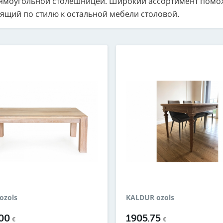
ямоугольной столешницей. Широкий ассортимент помож
ящий по стилю к остальной мебели столовой.
ozols
KALDUR ozols
.00
1905.75
€
€