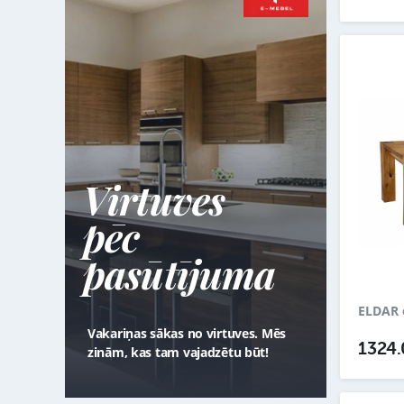
Virtuves
pēc
pasūtījuma
ELDAR 
Vakariņas sākas no virtuves. Mēs
1324
zinām, kas tam vajadzētu būt!