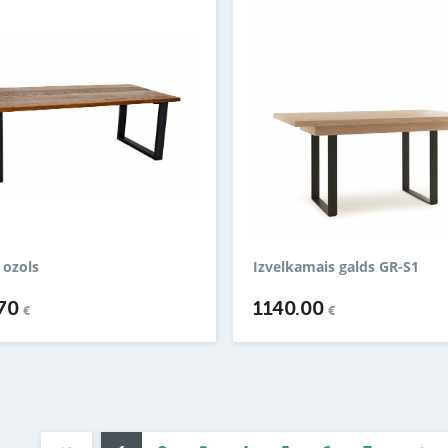
 ozols
Izvelkamais galds GR-S1
.70
1140.00
€
€