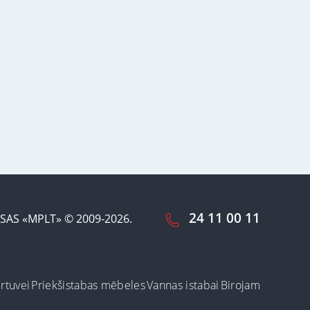
24 11 00 11
SAS «MPLT» © 2009-2026.
irtuvei
Priekšistabas mēbeles
Vannas istabai
Birojam