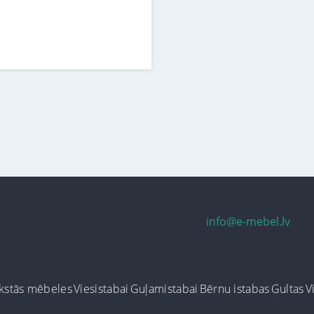
info@e-mebel.lv
kstās mēbeles
Viesistabai
Guļamistabai
Bērnu istabas
Gultas
V