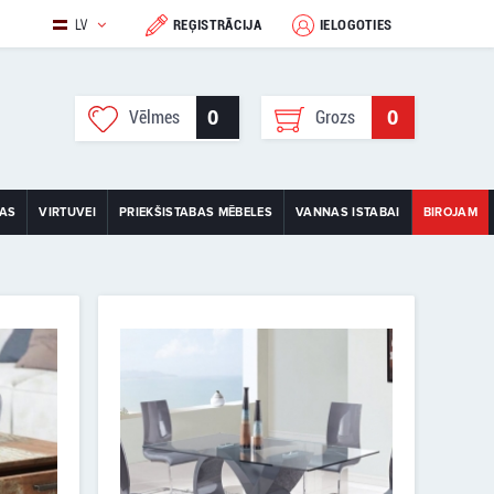
LV
REĢISTRĀCIJA
IELOGOTIES
0
0
Vēlmes
Grozs
TAS
VIRTUVEI
PRIEKŠISTABAS MĒBELES
VANNAS ISTABAI
BIROJAM