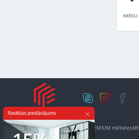
KRĒSLI
Nedēļas piedāvājums
Ir noliktavā
Preču kategorijas
PREMIUM mēbeles
Mī