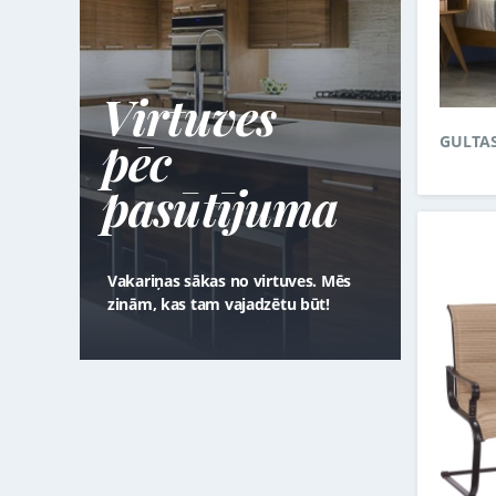
Virtuves
pēc
GULTA
pasūtījuma
Vakariņas sākas no virtuves. Mēs
zinām, kas tam vajadzētu būt!