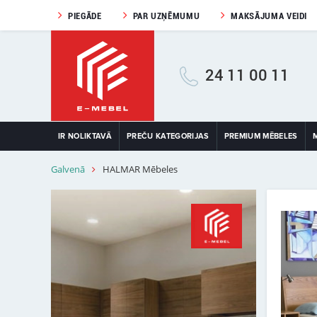
PIEGĀDE
PAR UZŅĒMUMU
MAKSĀJUMA VEIDI
24 11 00 11
IR NOLIKTAVĀ
PREČU KATEGORIJAS
PREMIUM MĒBELES
Galvenā
HALMAR Mēbeles