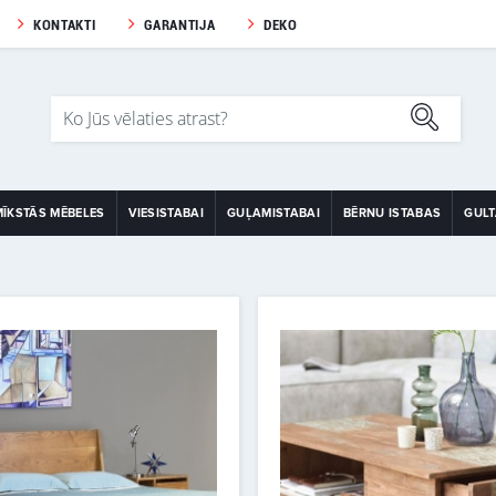
KONTAKTI
GARANTIJA
DEKO
MĪKSTĀS MĒBELES
VIESISTABAI
GUĻAMISTABAI
BĒRNU ISTABAS
GUL