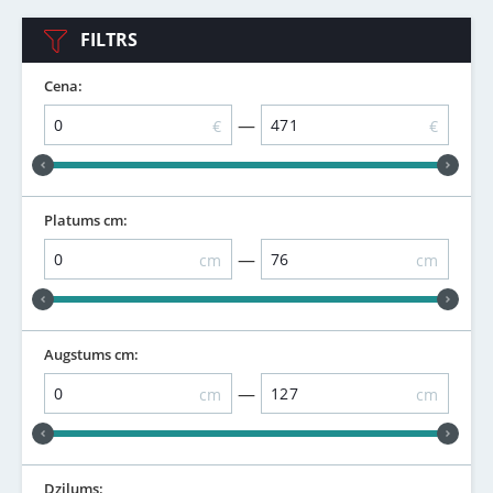
FILTRS
Cena:
—
€
€
Platums cm:
—
cm
cm
Augstums cm:
—
cm
cm
Dziļums: