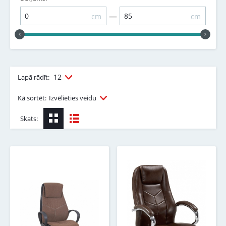
—
cm
cm
12
Lapā rādīt:
Kā sortēt:
Izvēlieties veidu
Skats: