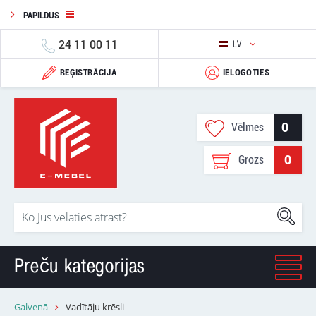
PAPILDUS
24 11 00 11
LV
REĢISTRĀCIJA
IELOGOTIES
0
Vēlmes
0
Grozs
Preču kategorijas
Galvenā
Vadītāju krēsli