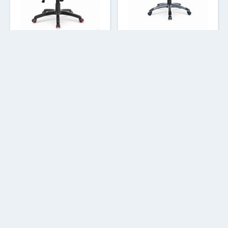
Krēsls HONOR
Krēsls COBRA
191.36
185.38
€
€
1
2
3
4
5
6
7
15