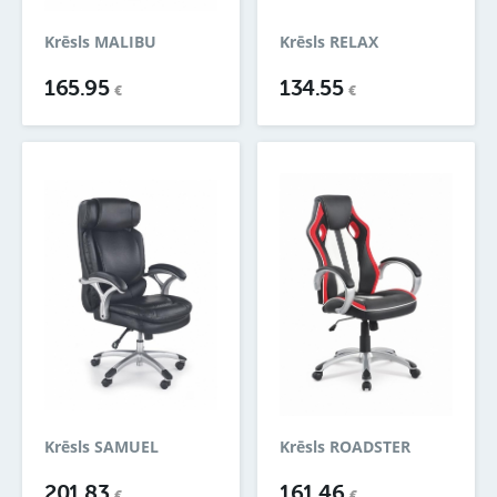
Krēsls MALIBU
Krēsls RELAX
165.95
134.55
€
€
Krēsls SAMUEL
Krēsls ROADSTER
201.83
161.46
€
€