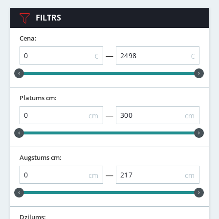
FILTRS
Cena:
—
€
€
Platums cm:
—
cm
cm
Augstums cm:
—
cm
cm
Dziļums: