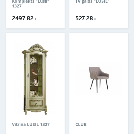
Komplekts "Lusil"
TV galds "LUSIL"
1327
2497.82
527.28
€
€
Vitrīna LUSIL 1327
CLUB