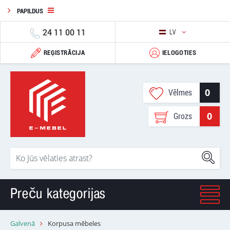
PAPILDUS
24 11 00 11
LV
REĢISTRĀCIJA
IELOGOTIES
0
Vēlmes
0
Grozs
Preču kategorijas
Galvenā
Korpusa mēbeles