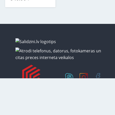
Ir noliktavā
Preču kategorijas
PREMIUM mēbeles
Mīkstās mēbeles