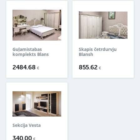
Guļamistabas
Skapis četrdurvju
komplekts Blans
Blansh
2484.68
855.62
€
€
Sekcija Vesta
340.00
€