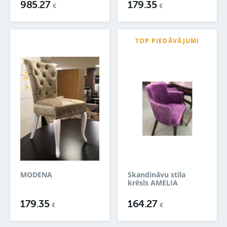
985.27
179.35
€
€
TOP PIEDĀVĀJUMI
MODENA
Skandināvu stila
krēsls AMELIA
179.35
164.27
€
€