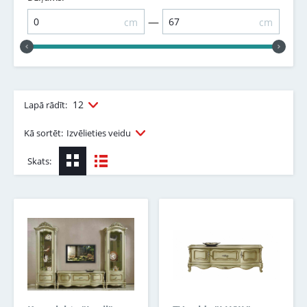
—
cm
cm
12
Lapā rādīt:
Kā sortēt:
Izvēlieties veidu
Skats: