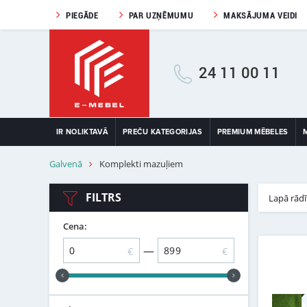
PIEGĀDE
PAR UZŅĒMUMU
MAKSĀJUMA VEIDI
24 11 00 11
IR NOLIKTAVĀ
PREČU KATEGORIJAS
PREMIUM MĒBELES
Galvenā
Komplekti mazuļiem
FILTRS
Lapā rādī
Cena:
—
€
€