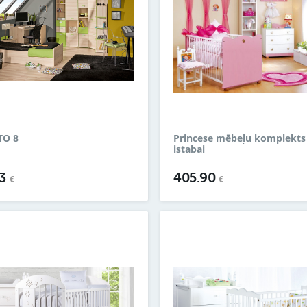
TO 8
Princese mēbeļu komplekts
istabai
73
405.90
€
€