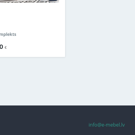
mplekts
00
€
info@e-mebel.lv