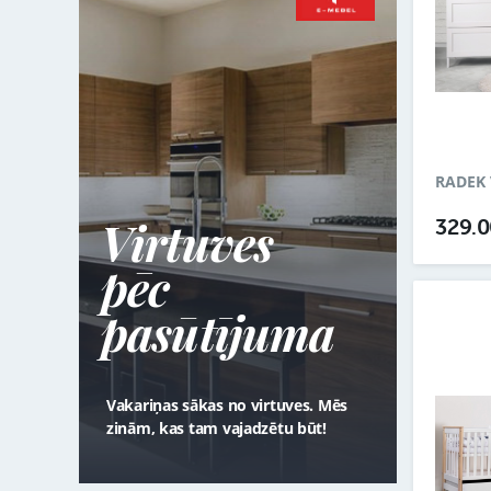
RADEK 
Virtuves
329.
pēc
pasūtījuma
Vakariņas sākas no virtuves. Mēs
zinām, kas tam vajadzētu būt!