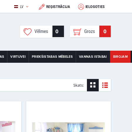
LV
REĢISTRĀCIJA
IELOGOTIES
0
0
Vēlmes
Grozs
TAS
VIRTUVEI
PRIEKŠISTABAS MĒBELES
VANNAS ISTABAI
BIROJAM
Skats: