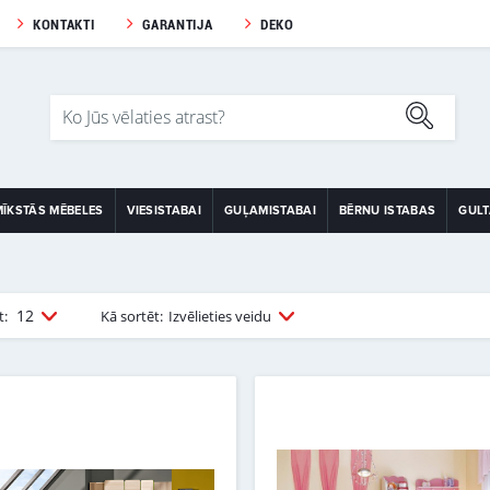
KONTAKTI
GARANTIJA
DEKO
MĪKSTĀS MĒBELES
VIESISTABAI
GUĻAMISTABAI
BĒRNU ISTABAS
GUL
12
t:
Kā sortēt:
Izvēlieties veidu