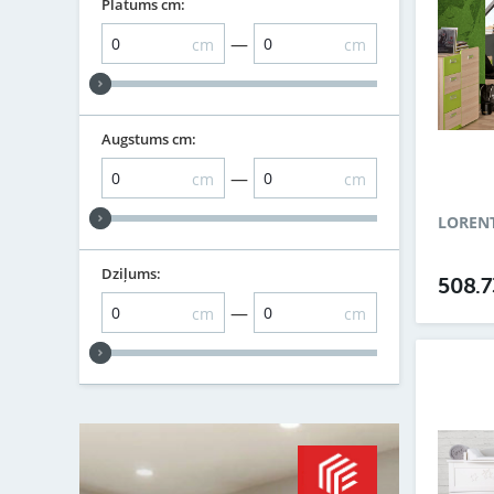
Platums cm:
—
cm
cm
Augstums cm:
—
cm
cm
LOREN
Dziļums:
508.
—
cm
cm