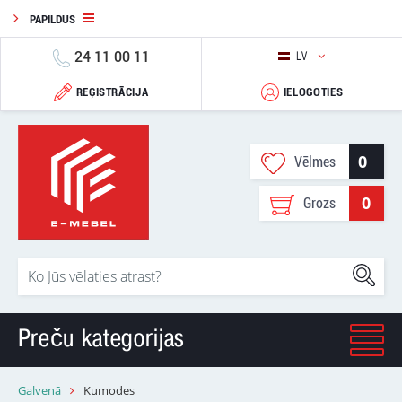
PAPILDUS
24 11 00 11
LV
REĢISTRĀCIJA
IELOGOTIES
0
Vēlmes
0
Grozs
Preču kategorijas
Galvenā
Kumodes