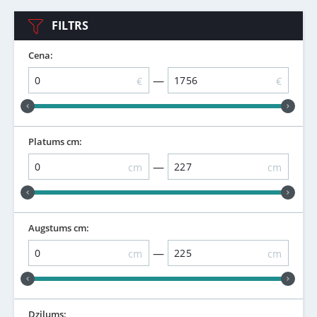
FILTRS
Cena:
—
€
€
Platums cm:
—
cm
cm
Augstums cm:
—
cm
cm
Dziļums: