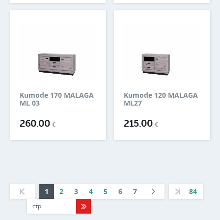
Kumode 170 MALAGA
Kumode 120 MALAGA
ML 03
ML27
260.00
215.00
€
€
1
2
3
4
5
6
7
84