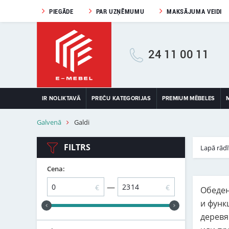
PIEGĀDE
PAR UZŅĒMUMU
MAKSĀJUMA VEIDI
24 11 00 11
IR NOLIKTAVĀ
PREČU KATEGORIJAS
PREMIUM MĒBELES
Galvenā
Galdi
FILTRS
Lapā rādī
Cena:
—
€
€
Обеден
и функ
деревя