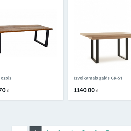
 ozols
Izvelkamais galds GR-S1
.70
1140.00
€
€