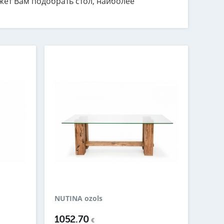
ет Вам подобрать стол, наиболее
NUTINA ozols
1052.70
€