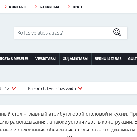
KONTAKTI
GARANTIJA
DEKO
MĪKSTĀS MĒBELES
VIESISTABAI
GUĻAMISTABAI
BĒRNU ISTABAS
GUL
12
t:
Kā sortēt:
Izvēlieties veidu
ный стол – главный атрибут любой столовой и кухни. Пр
цию раскладывания, а также устойчивость конструкции.
нные и стеклянные обеденные столы разного дизайна и р