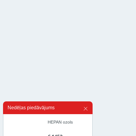
Nedēļas piedāvājums
HEPAN ozols