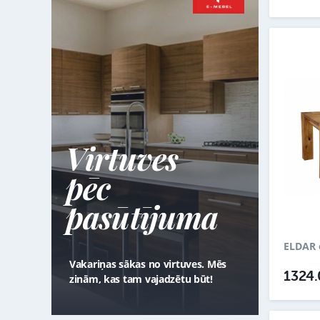
Virtuves
pēc
pasūtījuma
ELDAR 
Vakariņas sākas no virtuves. Mēs
1324
zinām, kas tam vajadzētu būt!