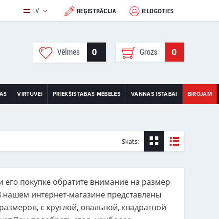
LV
REĢISTRĀCIJA
IELOGOTIES
0
0
Vēlmes
Grozs
TAS
VIRTUVEI
PRIEKŠISTABAS MĒBELES
VANNAS ISTABAI
BIROJAM
Skats:
и его покупке обратите внимание на размер
 В нашем интернет-магазине представлены
азмеров, с круглой, овальной, квадратной