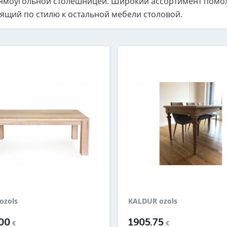
ямоугольной столешницей. Широкий ассортимент помож
ящий по стилю к остальной мебели столовой.
ozols
KALDUR ozols
.00
1905.75
€
€