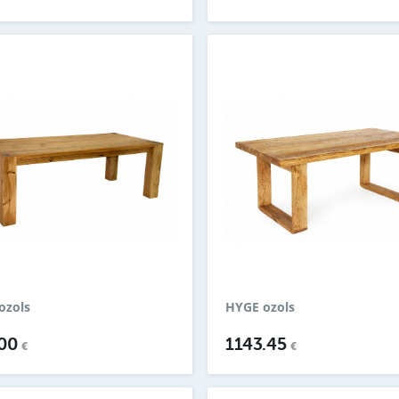
ozols
HYGE ozols
.00
1143.45
€
€