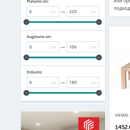
или пр
Platums cm:
подход
—
cm
cm
Augstums cm:
—
cm
cm
Dziļums:
—
cm
cm
HEMKI 
1452