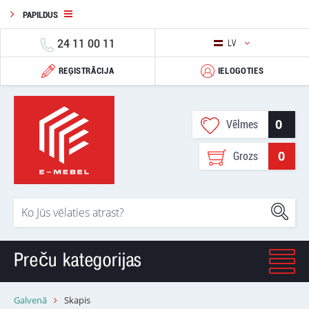
PAPILDUS
24 11 00 11
LV
REĢISTRĀCIJA
IELOGOTIES
0
Vēlmes
0
Grozs
Preču kategorijas
Galvenā
Skapis