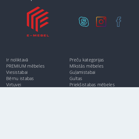
Ir noliktavā
Preču kategorijas
PREMIUM mēbeles
Mīkstās mēbeles
Viesistabai
Guļamistabai
Bērnu istabas
Gultas
Virtuvei
Priekšistabas mēbeles
Vannas istabai
Birojam
info@e-mebel.lv
24 11 00 11
SAS «MPLT» © 2009-2026.