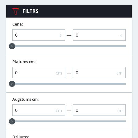
FILTRS
Cena:
—
€
€
Platums cm:
—
cm
cm
Augstums cm:
—
cm
cm
Dziļums: