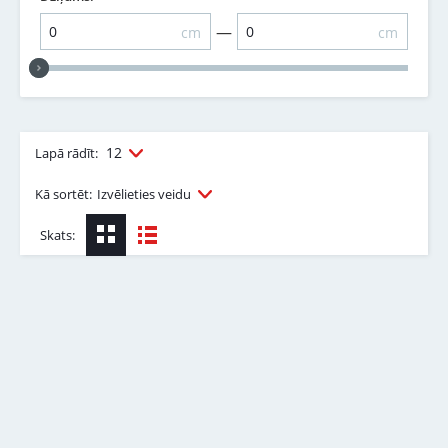
—
cm
cm
12
Lapā rādīt:
Kā sortēt:
Izvēlieties veidu
Skats: