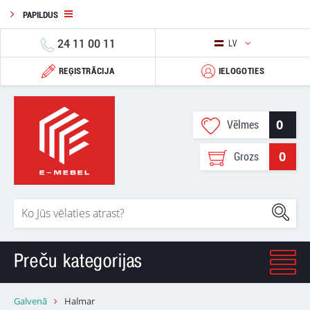
PAPILDUS
24 11 00 11
LV
REĢISTRĀCIJA
IELOGOTIES
0
Vēlmes
0
Grozs
Preču kategorijas
Galvenā
Halmar