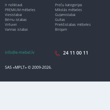
Ir noliktavā
Preču kategorijas
PREMIUM mēbeles
Mīkstās mēbeles
Viesistabai
Guļamistabai
Bērnu istabas
Gultas
Virtuvei
Priekšistabas mēbeles
Vannas istabai
Birojam
info@e-mebel.lv
24 11 00 11
SAS «MPLT» © 2009-2026.
Lai nodrošinātu vēl effektīvāku klienta apkalpošanu izmantojot
personalizētus pakalpojumus, šājā vietnē tiek izmantoti cookie faili.
Izmantojot šo vietni, Jūs piekrītat mūsu lietošanas noteikumiem par
cookie-failiem. Papildus informācija par sīkdatnēm faila informāciju,
kas tiek izmantoti vietnē, kā arī dzēst vai bloķēt iespējams sadaļā
"Paziņojumi par cookie failu lietošanu / izmantošanu"
«Paziņojums