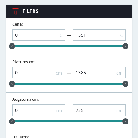
FILTRS
Cena:
—
€
€
Platums cm:
—
cm
cm
Augstums cm:
—
cm
cm
Dziļums: