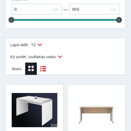
—
cm
cm
12
Lapā rādīt:
Kā sortēt:
Izvēlieties veidu
Skats: