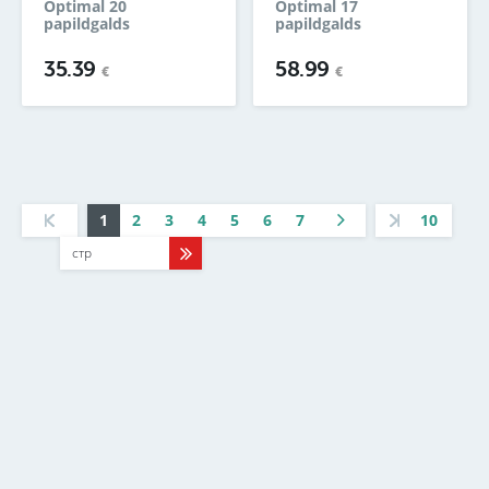
Optimal 20
Optimal 17
papildgalds
papildgalds
35.39
58.99
€
€
1
2
3
4
5
6
7
10