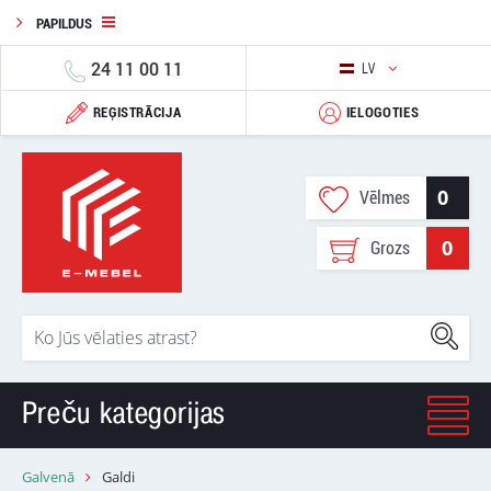
PAPILDUS
24 11 00 11
LV
REĢISTRĀCIJA
IELOGOTIES
0
Vēlmes
0
Grozs
Preču kategorijas
Galvenā
Galdi