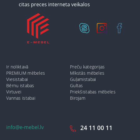
Ir noliktavā
Preču kategorijas
PREMIUM mēbeles
Mīkstās mēbeles
Viesistabai
Guļamistabai
Bērnu istabas
Gultas
Virtuvei
Priekšistabas mēbeles
Vannas istabai
Birojam
info@e-mebel.lv
24 11 00 11