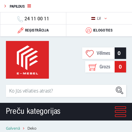
PAPILDUS
24 11 00 11
LV
REĢISTRĀCIJA
IELOGOTIES
0
Vēlmes
0
Grozs
Preču kategorijas
Galvenā
Deko