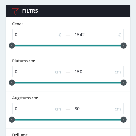
FILTRS
Cena:
—
€
€
Platums cm:
—
cm
cm
Augstums cm:
—
cm
cm
Dziļums: