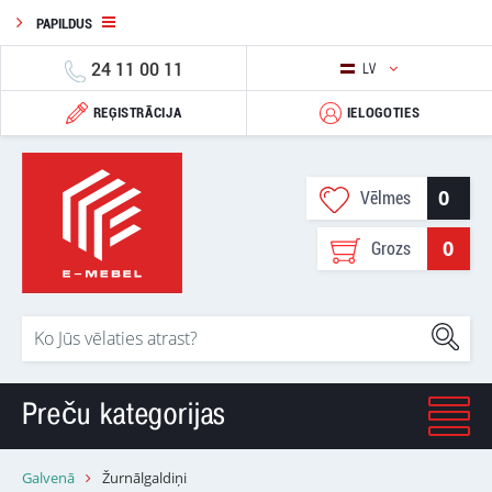
PAPILDUS
24 11 00 11
LV
REĢISTRĀCIJA
IELOGOTIES
0
Vēlmes
0
Grozs
Preču kategorijas
Galvenā
Žurnālgaldiņi