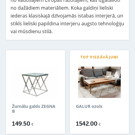
no vadošajiem Eiropas ražotājiem, kas izgatavoti
no dažādiem materiāliem. Koka galdiņi lieliski
iederas klasiskajā dzīvojamās istabas interjerā, un
stikls lieliski papildina interjeru augsto tehnoloģiju
vai mūsdienu stilā.
TOP PIEDĀVĀJUMI
Žurnālu galds ZEGNA
GALUR ozols
B
149.50
1542.00
€
€