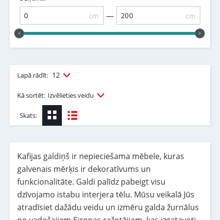
—
cm
cm
12
Lapā rādīt:
Kā sortēt:
Izvēlieties veidu
Skats:
Kafijas galdiņš ir nepieciešama mēbele, kuras
galvenais mērķis ir dekoratīvums un
funkcionalitāte. Galdi palīdz pabeigt visu
dzīvojamo istabu interjera tēlu. Mūsu veikalā Jūs
atradīsiet dažādu veidu un izmēru galda žurnālus