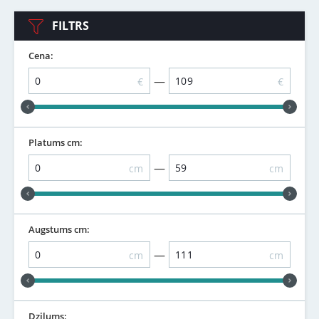
FILTRS
Cena:
—
€
€
Platums cm:
—
cm
cm
Augstums cm:
—
cm
cm
Dziļums: