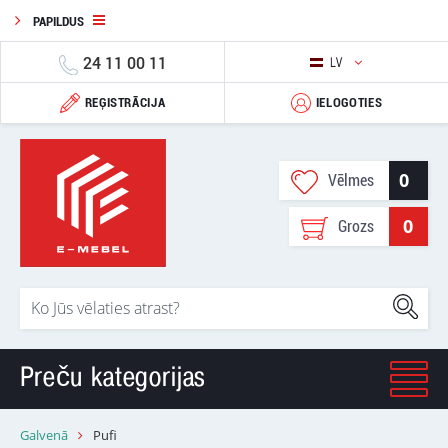
PAPILDUS
24 11 00 11
LV
REĢISTRĀCIJA
IELOGOTIES
0
Vēlmes
0
Grozs
Preču kategorijas
Galvenā
Pufi