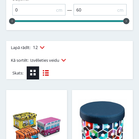
—
cm
cm
12
Lapā rādīt:
Kā sortēt:
Izvēlieties veidu
Skats: