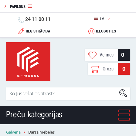
PAPILDUS
24 11 00 11
LV
REĢISTRĀCIJA
IELOGOTIES
0
Vēlmes
0
Grozs
Preču kategorijas
Galvenā
Darza mebeles