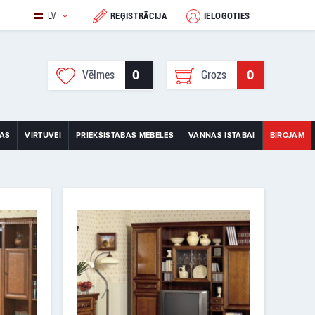
LV
REĢISTRĀCIJA
IELOGOTIES
0
0
Vēlmes
Grozs
TAS
VIRTUVEI
PRIEKŠISTABAS MĒBELES
VANNAS ISTABAI
BIROJAM