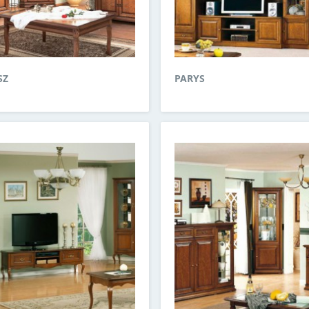
SZ
PARYS