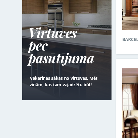
Virtuves
pēc
BARCE
pasūtījuma
Vakariņas sākas no virtuves. Mēs
zinām, kas tam vajadzētu būt!