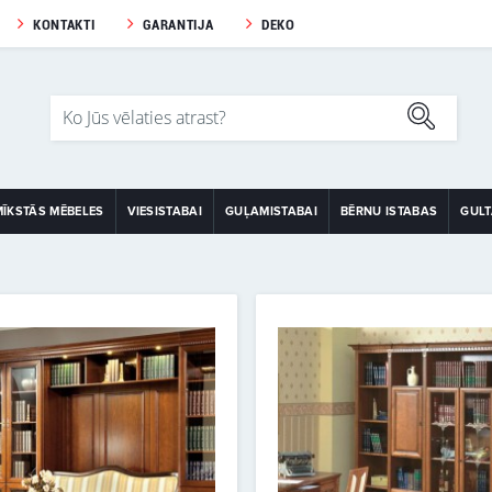
KONTAKTI
GARANTIJA
DEKO
MĪKSTĀS MĒBELES
VIESISTABAI
GUĻAMISTABAI
BĒRNU ISTABAS
GUL