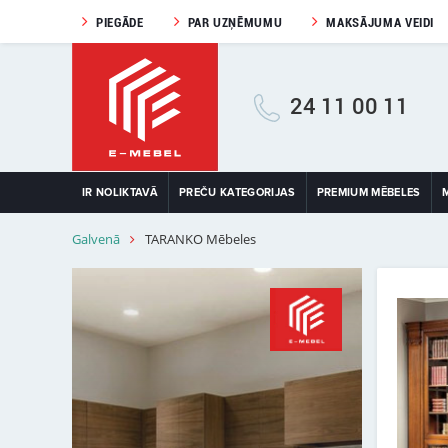
PIEGĀDE
PAR UZŅĒMUMU
MAKSĀJUMA VEIDI
24 11 00 11
IR NOLIKTAVĀ
PREČU KATEGORIJAS
PREMIUM MĒBELES
Galvenā
TARANKO Mēbeles