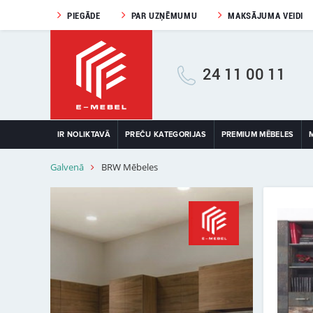
PIEGĀDE
PAR UZŅĒMUMU
MAKSĀJUMA VEIDI
24 11 00 11
IR NOLIKTAVĀ
PREČU KATEGORIJAS
PREMIUM MĒBELES
Galvenā
BRW Mēbeles