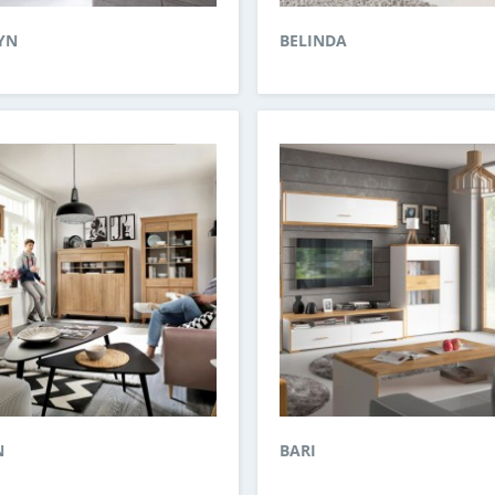
YN
BELINDA
N
BARI