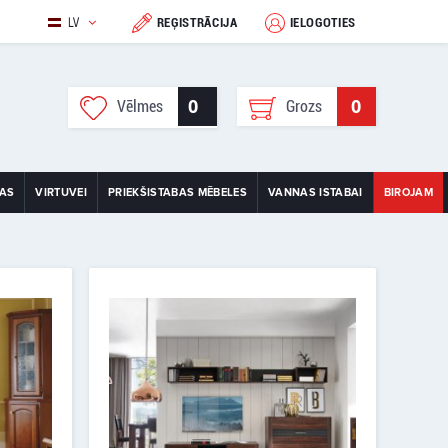
LV
REĢISTRĀCIJA
IELOGOTIES
0
0
Vēlmes
Grozs
TAS
VIRTUVEI
PRIEKŠISTABAS MĒBELES
VANNAS ISTABAI
BIROJAM