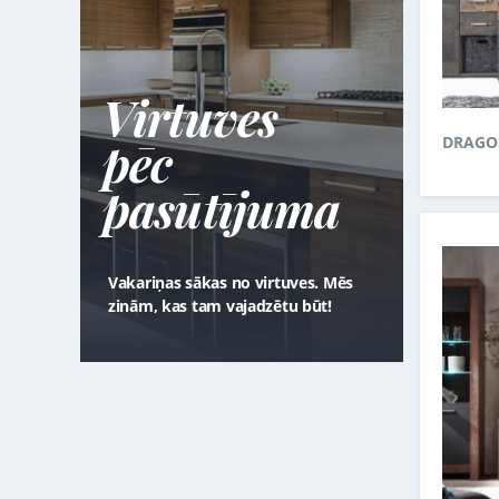
Virtuves
pēc
DRAGO
pasūtījuma
Vakariņas sākas no virtuves. Mēs
zinām, kas tam vajadzētu būt!