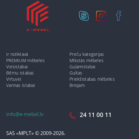
Ir noliktavā
Preču kategorijas
PREMIUM mēbeles
Mīkstās mēbeles
Viesistabai
Guļamistabai
Bērnu istabas
Gultas
Virtuvei
Priekšistabas mēbeles
Vannas istabai
Birojam
info@e-mebel.lv
24 11 00 11
SAS «MPLT» © 2009-2026.