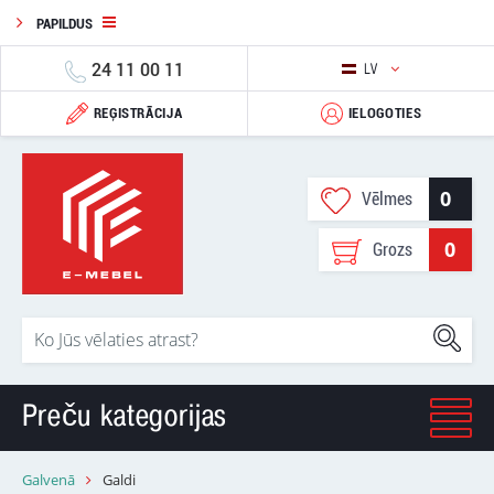
PAPILDUS
24 11 00 11
LV
REĢISTRĀCIJA
IELOGOTIES
0
Vēlmes
0
Grozs
Preču kategorijas
Galvenā
Galdi