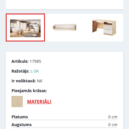
Artikuls:
17985
Ražotājs:
L-SK
Ir noliktavā:
Nē
Pieejamās krāsas:
MATERIĀLI
0 cm
Platums
0 cm
Augstums