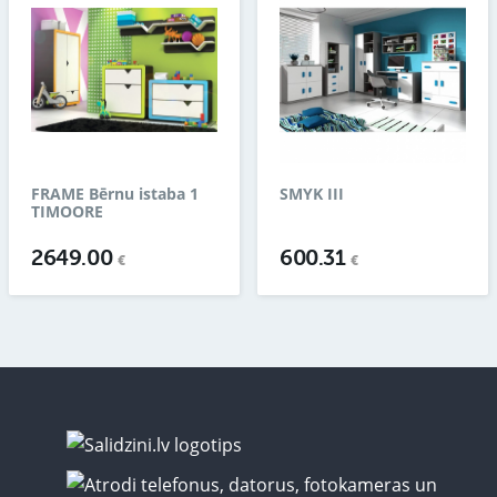
FRAME Bērnu istaba 1
SMYK III
TIMOORE
2649.00
600.31
€
€