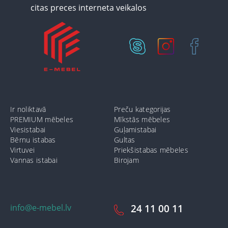
Ir noliktavā
Preču kategorijas
PREMIUM mēbeles
Mīkstās mēbeles
Viesistabai
Guļamistabai
Bērnu istabas
Gultas
Virtuvei
Priekšistabas mēbeles
Vannas istabai
Birojam
info@e-mebel.lv
24 11 00 11