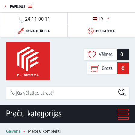
PAPILDUS
24 11 00 11
LV
REĢISTRĀCIJA
IELOGOTIES
0
Vēlmes
0
Grozs
Preču kategorijas
Galvenā
Mēbeļu komplekti