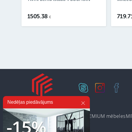
1505.38
719.7
€
Nedēļas piedāvājums
Ir noliktavā
Preču kategorijas
PREMIUM mēbeles
Mī