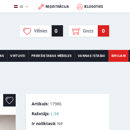
LV
REĢISTRĀCIJA
IELOGOTIES
0
0
Vēlmes
Grozs
TAS
VIRTUVEI
PRIEKŠISTABAS MĒBELES
VANNAS ISTABAI
BIROJAM
Artikuls:
17986
Ražotājs:
L-SK
Ir noliktavā:
Nē