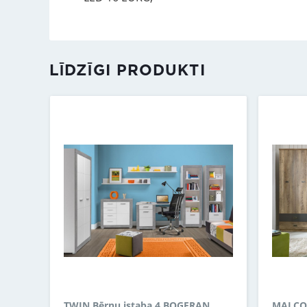
LĪDZĪGI PRODUKTI
TWIN Bērnu istaba 4 BOGFRAN
MALCOL