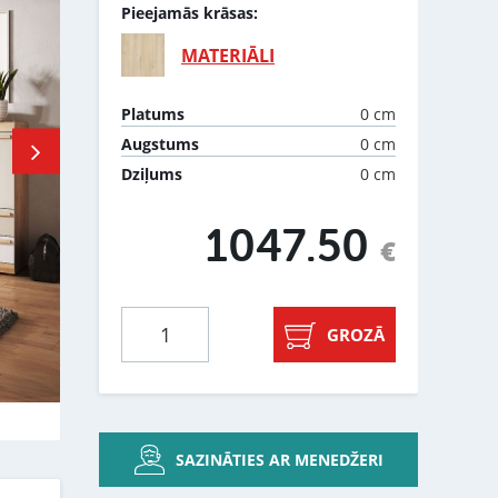
Pieejamās krāsas:
MATERIĀLI
0 cm
Platums
0 cm
Augstums
0 cm
Dziļums
1047.50
€
GROZĀ
SAZINĀTIES AR MENEDŽERI