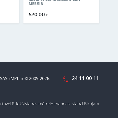
МЕБЛІВ
520.00
€
24 11 00 11
SAS «MPLT» © 2009-2026.
irtuvei
Priekšistabas mēbeles
Vannas istabai
Birojam