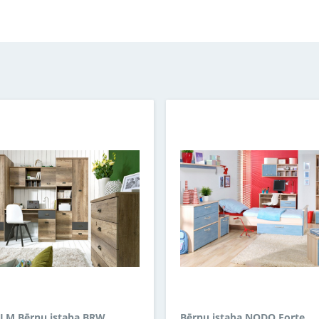
M Bērnu istaba BRW
Bērnu istaba NODO Forte