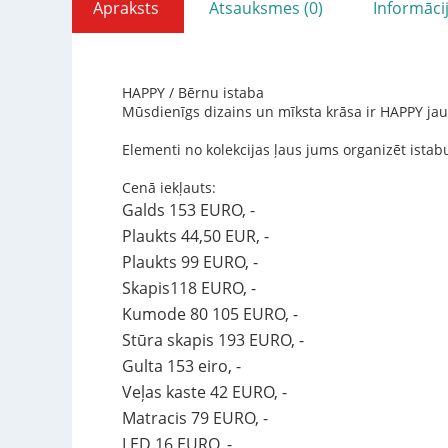
Apraksts
Atsauksmes (0)
Informāci
HAPPY / Bērnu istaba
Mūsdienīgs dizains un mīksta krāsa ir HAPPY jau
Elementi no kolekcijas ļaus jums organizēt istab
Cenā iekļauts:
Galds 153 EURO, -
Plaukts 44,50 EUR, -
Plaukts 99 EURO, -
Skapis118 EURO, -
Kumode 80 105 EURO, -
Stūra skapis 193 EURO, -
Gulta 153 eiro, -
Veļas kaste 42 EURO, -
Matracis 79 EURO, -
LED 16 EURO, -