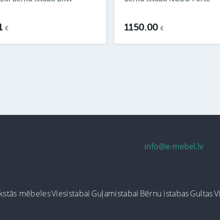
1
1150.00
€
€
info@e-mebel.lv
kstās mēbeles
Viesistabai
Guļamistabai
Bērnu istabas
Gultas
V