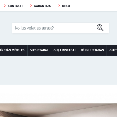
KONTAKTI
GARANTIJA
DEKO
MĪKSTĀS MĒBELES
VIESISTABAI
GUĻAMISTABAI
BĒRNU ISTABAS
GUL