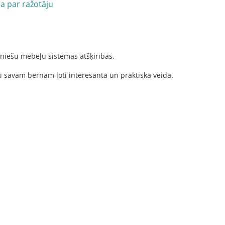
ja par ražotāju
niešu mēbeļu sistēmas atšķirības.
u savam bērnam ļoti interesantā un praktiskā veidā.