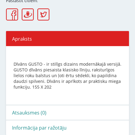
Pastāstīt citiem:
Apraksts
Dīvāns GUSTO - ir stilīgs dizains modernākajā versijā.
GUSTO dīvāns piesaista klasisko līniju, raksturīgos
lielos roku balstus un ļoti ērtu sēdekli, ko papildina
daudzi spilveni. Dīvāns ir aprīkots ar praktisku miega
funkciju. 155 X 202
Atsauksmes (0)
Informācija par ražotāju