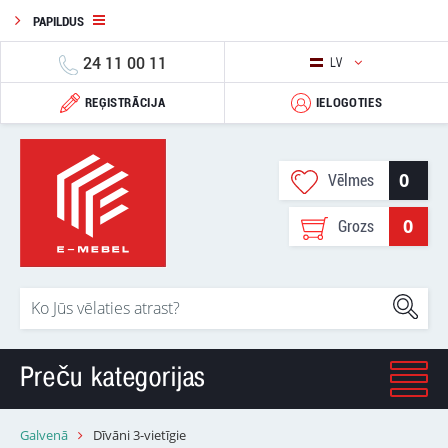
PAPILDUS
24 11 00 11
LV
REĢISTRĀCIJA
IELOGOTIES
0
Vēlmes
0
Grozs
Preču kategorijas
Galvenā
Dīvāni 3-vietīgie