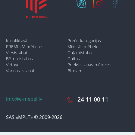
Ir noliktavā
Preču kategorijas
PREMIUM mēbeles
Mīkstās mēbeles
Viesistabai
Guļamistabai
Bērnu istabas
Gultas
Virtuvei
Priekšistabas mēbeles
Vannas istabai
Birojam
info@e-mebel.lv
24 11 00 11
SAS «MPLT» © 2009-2026.