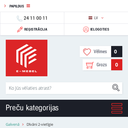
PAPILDUS
24 11 00 11
LV
REĢISTRĀCIJA
IELOGOTIES
0
Vēlmes
0
Grozs
Preču kategorijas
Galvenā
Dīvāni 2-vietīgie