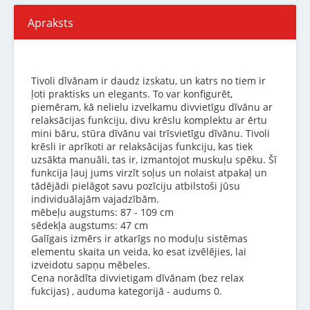
Apraksts
Tivoli dīvānam ir daudz izskatu, un katrs no tiem ir
ļoti praktisks un elegants. To var konfigurēt,
piemēram, kā nelielu izvelkamu divvietīgu dīvānu ar
relaksācijas funkciju, divu krēslu komplektu ar ērtu
mini bāru, stūra dīvānu vai trīsvietīgu dīvānu. Tivoli
krēsli ir aprīkoti ar relaksācijas funkciju, kas tiek
uzsākta manuāli, tas ir, izmantojot muskuļu spēku. Šī
funkcija ļauj jums virzīt soļus un nolaist atpakaļ un
tādējādi pielāgot savu pozīciju atbilstoši jūsu
individuālajām vajadzībām.
mēbeļu augstums: 87 - 109 cm
sēdekļa augstums: 47 cm
Galīgais izmērs ir atkarīgs no moduļu sistēmas
elementu skaita un veida, ko esat izvēlējies, lai
izveidotu sapņu mēbeles.
Cena norādīta divvietigam dīvānam (bez relax
fukcijas) , auduma kategorijā - audums 0.