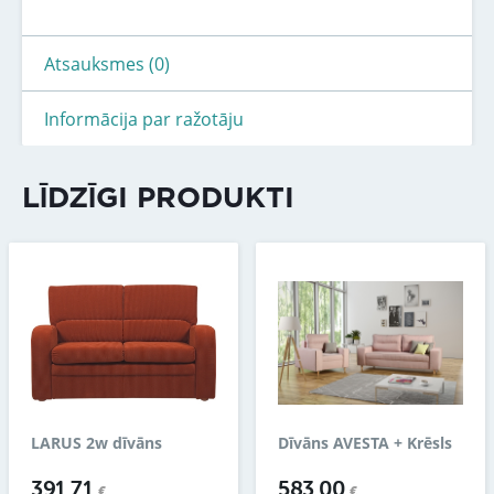
Atsauksmes (0)
Informācija par ražotāju
LĪDZĪGI PRODUKTI
LARUS 2w dīvāns
Dīvāns AVESTA + Krēsls
391.71
583.00
€
€