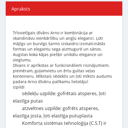
Apraksts
Trīsvietīgais dīvāns Arno ir kombinācija ar
skandināvu vienkāršību un angļu eleganci. Ļoti
mājīgs un burvīgs šarms izskaidro izsmalcinātās
formas un elegantu sega aizmugurē un sānos.
Augstas koka kājas piešķir unikālu elegance un
vieglumu.
Dīvans ir aprīkotas ar funkcionāliem risinājumiem,
piemēram, guļamvietu un ērtu gultas veļas
konteineru. Mīkstais sēdeklis un ļoti mīksts audums
padara Arno dīvānu patīkamu lietotāju!
izpildi
sēdekļu uzpilde: gofrētais atsperes, ļoti
elastīga putas
atzveltnes uzpilde: gofrēts atsperes,
elastīga josta, ļoti elastīga putuplasta
Komforta sistēmas tehnoloģija (C.S.T) ir