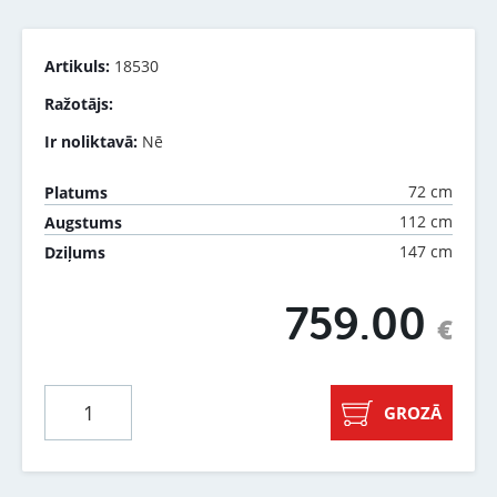
Artikuls:
18530
Ražotājs:
Ir noliktavā:
Nē
72 cm
Platums
112 cm
Augstums
147 cm
Dziļums
759.00
€
GROZĀ