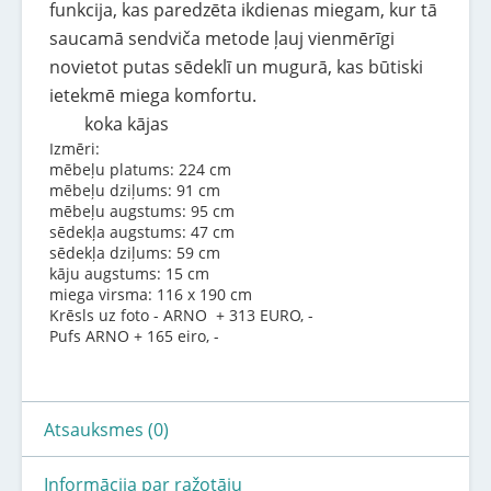
funkcija, kas paredzēta ikdienas miegam, kur tā
saucamā sendviča metode ļauj vienmērīgi
novietot putas sēdeklī un mugurā, kas būtiski
ietekmē miega komfortu.
koka kājas
Izmēri:
mēbeļu platums: 224 cm
mēbeļu dziļums: 91 cm
mēbeļu augstums: 95 cm
sēdekļa augstums: 47 cm
sēdekļa dziļums: 59 cm
kāju augstums: 15 cm
miega virsma: 116 x 190 cm
Krēsls uz foto - ARNO + 313 EURO, -
Pufs ARNO + 165 eiro, -
Atsauksmes (0)
Informācija par ražotāju