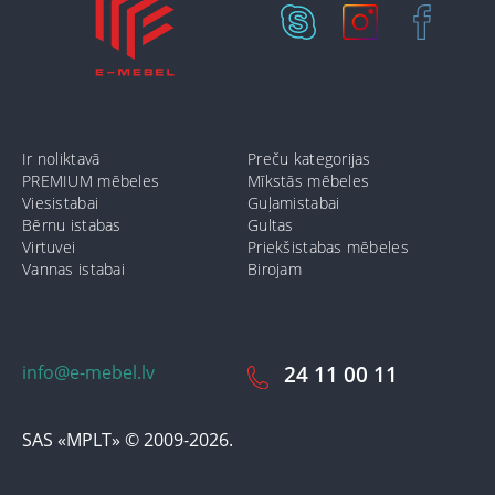
Ir noliktavā
Preču kategorijas
PREMIUM mēbeles
Mīkstās mēbeles
Viesistabai
Guļamistabai
Bērnu istabas
Gultas
Virtuvei
Priekšistabas mēbeles
Vannas istabai
Birojam
info@e-mebel.lv
24 11 00 11
SAS «MPLT» © 2009-2026.