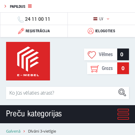
PAPILDUS
24 11 00 11
LV
REĢISTRĀCIJA
IELOGOTIES
0
Vēlmes
0
Grozs
Preču kategorijas
Galvenā
Dīvāni 3-vietīgie