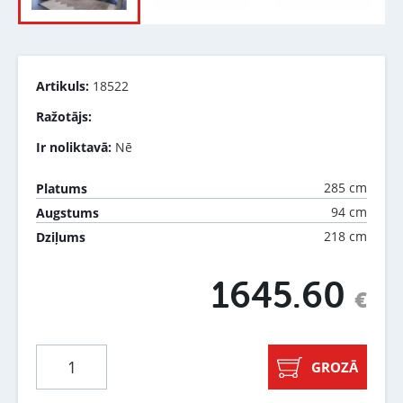
Artikuls:
18522
Ražotājs:
Ir noliktavā:
Nē
285 cm
Platums
94 cm
Augstums
218 cm
Dziļums
1645.60
€
GROZĀ