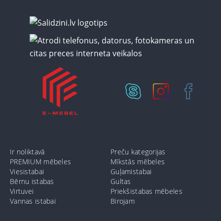
Ir noliktavā
Preču kategorijas
PREMIUM mēbeles
Mīkstās mēbeles
Viesistabai
Guļamistabai
Bērnu istabas
Gultas
Virtuvei
Priekšistabas mēbeles
Vannas istabai
Birojam