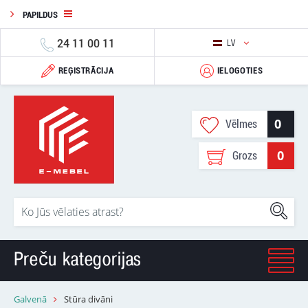
PAPILDUS
24 11 00 11
LV
REĢISTRĀCIJA
IELOGOTIES
0
Vēlmes
0
Grozs
Preču kategorijas
Galvenā
Stūra divāni