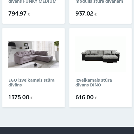
dīvāns FUNKY MEDIUM
modulis stūra dīvānam
794.97
937.02
€
€
EGO izvelkamais stūra
Izvelkamais stūra
dīvāns
dīvans DINO
1375.00
616.00
€
€