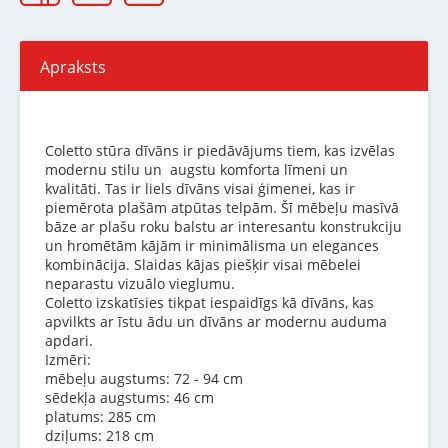
Apraksts
Coletto stūra dīvāns ir piedāvājums tiem, kas izvēlas
modernu stilu un augstu komforta līmeni un
kvalitāti. Tas ir liels dīvāns visai ģimenei, kas ir
piemērota plašām atpūtas telpām. Šī mēbeļu masīvā
bāze ar plašu roku balstu ar interesantu konstrukciju
un hromētām kājām ir minimālisma un elegances
kombinācija. Slaidas kājas piešķir visai mēbelei
neparastu vizuālo vieglumu.
Coletto izskatīsies tikpat iespaidīgs kā dīvāns, kas
apvilkts ar īstu ādu un dīvāns ar modernu auduma
apdari.
Izmēri:
mēbeļu augstums: 72 - 94 cm
sēdekļa augstums: 46 cm
platums: 285 cm
dziļums: 218 cm