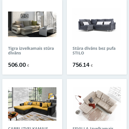
Tigra izvelkamais stūra
Stūra dīvāns bez pufa
dīvāns
STILO
506.00
756.14
€
€
CAPRI IZVELKAMAIS
SEVILLA Izvelkamais