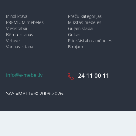
Ir noliktavā
Preču kategorijas
PREMIUM mēbeles
Mīkstās mēbeles
Viesistabai
Guļamistabai
Bērnu istabas
Gultas
Virtuvei
Priekšistabas mēbeles
Vannas istabai
Birojam
info@e-mebel.lv
24 11 00 11
SAS «MPLT» © 2009-2026.
Lai nodrošinātu vēl effektīvāku klienta apkalpošanu izmantojot
personalizētus pakalpojumus, šājā vietnē tiek izmantoti cookie faili.
Izmantojot šo vietni, Jūs piekrītat mūsu lietošanas noteikumiem par
cookie-failiem. Papildus informācija par sīkdatnēm faila informāciju,