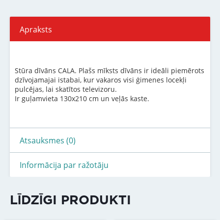
Apraksts
Stūra dīvāns CALA. Plašs mīksts dīvāns ir ideāli piemērots
dzīvojamajai istabai, kur vakaros visi ģimenes locekļi
pulcējas, lai skatītos televizoru.
Ir guļamvieta 130x210 cm un veļās kaste.
Atsauksmes (0)
Informācija par ražotāju
LĪDZĪGI PRODUKTI