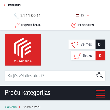
PAPILDUS
24 11 00 11
LV
REĢISTRĀCIJA
IELOGOTIES
0
Vēlmes
0
Grozs
Preču kategorijas
Galvenā
Stūra divāni