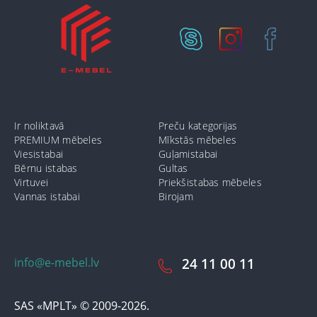
Ir noliktavā
Preču kategorijas
PREMIUM mēbeles
Mīkstās mēbeles
Viesistabai
Guļamistabai
Bērnu istabas
Gultas
Virtuvei
Priekšistabas mēbeles
Vannas istabai
Birojam
info@e-mebel.lv
24 11 00 11
SAS «MPLT» © 2009-2026.