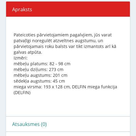
Apraksts
Pateicoties pārvietojamiem pagalvjiem, jūs varat
patvaļīgi noregulēt atzveltnes augstumu, un
pārvietojamais roku balsts var tikt izmantots arī kā
galvas atpūta.
Izmēri:
mēbeļu platums: 82 - 98 cm
mēbeļu dziļums: 273 cm
mēbeļu augstums: 201 cm
sēdekļa augstums: 45 cm
miega virsma: 193 x 128 cm, DELFIN miega funkcija
(DELFIN)
Atsauksmes (0)