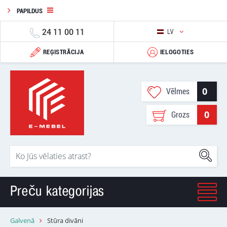
PAPILDUS
24 11 00 11
LV
REĢISTRĀCIJA
IELOGOTIES
0
Vēlmes
0
Grozs
Preču kategorijas
Galvenā
Stūra divāni