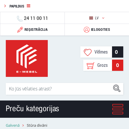
PAPILDUS
24 11 00 11
LV
REĢISTRĀCIJA
IELOGOTIES
0
Vēlmes
0
Grozs
Preču kategorijas
Galvenā
Stūra divāni