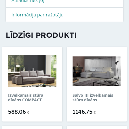
Atsauksmes (0)
Informācija par ražotāju
LĪDZĪGI PRODUKTI
Izvelkamais stūra
Salvo III izvelkamais
dīvāns COMPACT
stūra dīvāns
588.06
1146.75
€
€