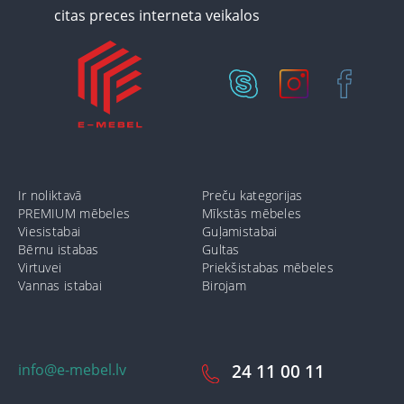
Ir noliktavā
Preču kategorijas
PREMIUM mēbeles
Mīkstās mēbeles
Viesistabai
Guļamistabai
Bērnu istabas
Gultas
Virtuvei
Priekšistabas mēbeles
Vannas istabai
Birojam
info@e-mebel.lv
24 11 00 11