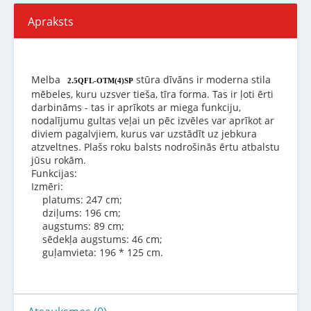
Apraksts
Melba
stūra dīvāns ir moderna stila
2.5QFL-OTM(4)SP
mēbeles, kuru uzsver tieša, tīra forma. Tas ir ļoti ērti
darbināms - tas ir aprīkots ar miega funkciju,
nodalījumu gultas veļai un pēc izvēles var aprīkot ar
diviem pagalvjiem, kurus var uzstādīt uz jebkura
atzveltnes. Plašs roku balsts nodrošinās ērtu atbalstu
jūsu rokām.
Funkcijas:
Izmēri:
platums: 247 cm;
dziļums: 196 cm;
augstums: 89 cm;
sēdekļa augstums: 46 cm;
guļamvieta: 196 * 125 cm.