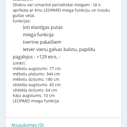
Dīvānu var izmantot periodiskai miegam - tā ir
aprīkota ar ērtu LEOPARD miega funkciju un trauku
gultas veļai.
funkcijas:
ļoti elastīgas putas
miega funkcija
tvertne pakaišiem
Ietver vienu galvas balstu, papildu
pagalvjus - +129 eiro, -
izmēri:
mēbeļu augstums: 77 cm
mēbeļu platums: 344 cm
mēbeļu dziļums: 180 cm
sēdekļa augstums: 45 cm
sēdekļa dziļums: 64 cm
Kāju augstums: 10 cm
LEOPARD miega funkcija
Atsauksmes (0)