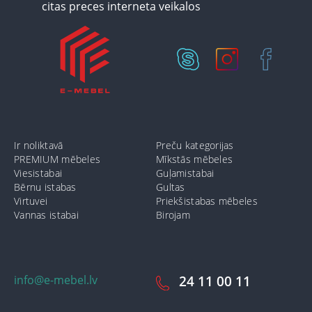
Ir noliktavā
Preču kategorijas
PREMIUM mēbeles
Mīkstās mēbeles
Viesistabai
Guļamistabai
Bērnu istabas
Gultas
Virtuvei
Priekšistabas mēbeles
Vannas istabai
Birojam
info@e-mebel.lv
24 11 00 11