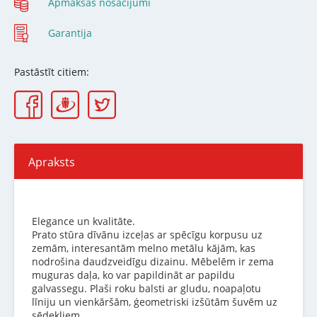
Apmaksas nosacījumi
Garantija
Pastāstīt citiem:
Apraksts
Elegance un kvalitāte.
Prato stūra dīvānu izceļas ar spēcīgu korpusu uz
zemām, interesantām melno metālu kājām, kas
nodrošina daudzveidīgu dizainu. Mēbelēm ir zema
muguras daļa, ko var papildināt ar papildu
galvassegu. Plaši roku balsti ar gludu, noapaļotu
līniju un vienkāršām, ģeometriski izšūtām šuvēm uz
sēdekļiem.