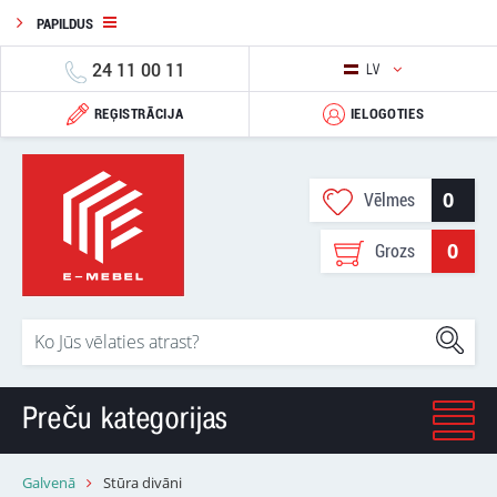
PAPILDUS
24 11 00 11
LV
REĢISTRĀCIJA
IELOGOTIES
0
Vēlmes
0
Grozs
Preču kategorijas
Galvenā
Stūra divāni