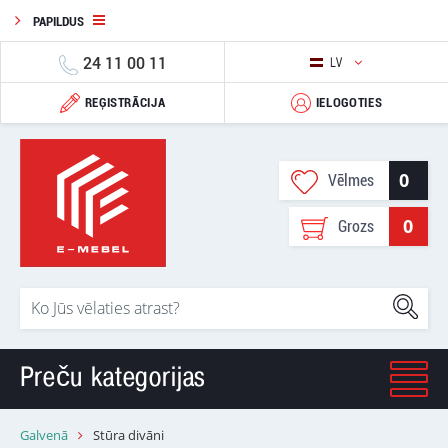
PAPILDUS
24 11 00 11
LV
REĢISTRĀCIJA
IELOGOTIES
0
Vēlmes
0
Grozs
Preču kategorijas
Galvenā
Stūra divāni