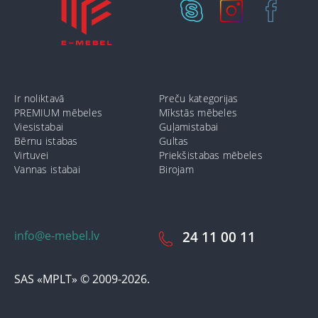
Ir noliktavā
Preču kategorijas
PREMIUM mēbeles
Mīkstās mēbeles
Viesistabai
Guļamistabai
Bērnu istabas
Gultas
Virtuvei
Priekšistabas mēbeles
Vannas istabai
Birojam
info@e-mebel.lv
24 11 00 11
SAS «MPLT» © 2009-2026.