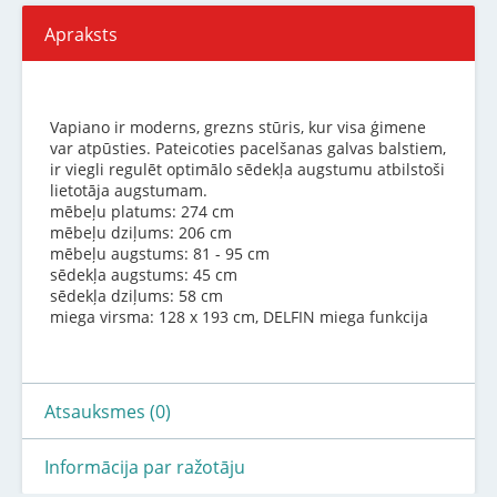
Apraksts
Vapiano ir moderns, grezns stūris, kur visa ģimene
var atpūsties. Pateicoties pacelšanas galvas balstiem,
ir viegli regulēt optimālo sēdekļa augstumu atbilstoši
lietotāja augstumam.
mēbeļu platums: 274 cm
mēbeļu dziļums: 206 cm
mēbeļu augstums: 81 - 95 cm
sēdekļa augstums: 45 cm
sēdekļa dziļums: 58 cm
miega virsma: 128 x 193 cm, DELFIN miega funkcija
Atsauksmes (0)
Informācija par ražotāju