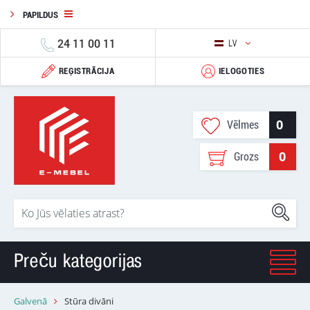
PAPILDUS
24 11 00 11
LV
REĢISTRĀCIJA
IELOGOTIES
0
Vēlmes
0
Grozs
Preču kategorijas
Galvenā
Stūra divāni