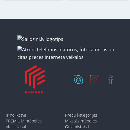
Ir noliktavā
Preču kategorijas
PREMIUM mēbeles
Mīkstās mēbeles
Viesistabai
Guļamistabai