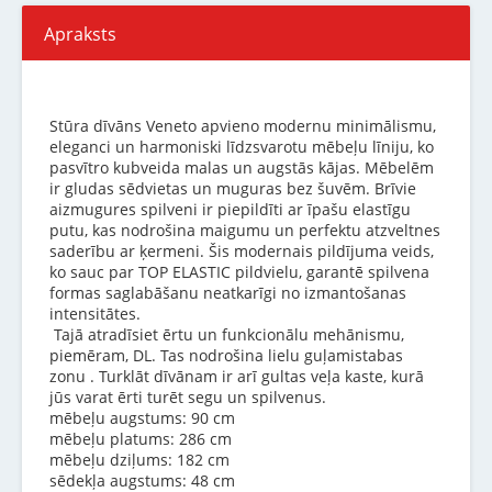
Apraksts
Stūra dīvāns Veneto apvieno modernu minimālismu,
eleganci un harmoniski līdzsvarotu mēbeļu līniju, ko
pasvītro kubveida malas un augstās kājas. Mēbelēm
ir gludas sēdvietas un muguras bez šuvēm. Brīvie
aizmugures spilveni ir piepildīti ar īpašu elastīgu
putu, kas nodrošina maigumu un perfektu atzveltnes
saderību ar ķermeni. Šis modernais pildījuma veids,
ko sauc par TOP ELASTIC pildvielu, garantē spilvena
formas saglabāšanu neatkarīgi no izmantošanas
intensitātes.
Tajā atradīsiet ērtu un funkcionālu mehānismu,
piemēram, DL. Tas nodrošina lielu guļamistabas
zonu . Turklāt dīvānam ir arī gultas veļa kaste, kurā
jūs varat ērti turēt segu un spilvenus.
mēbeļu augstums: 90 cm
mēbeļu platums: 286 cm
mēbeļu dziļums: 182 cm
sēdekļa augstums: 48 cm