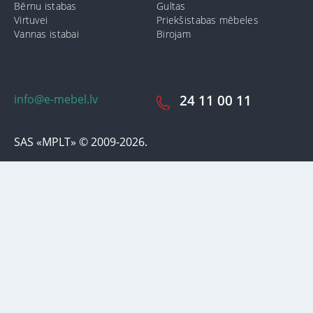
Bērnu istabas
Gultas
Virtuvei
Priekšistabas mēbeles
Vannas istabai
Birojam
info@e-mebel.lv
24 11 00 11
SAS «MPLT» © 2009-2026.
Lai nodrošinātu vēl effektīvāku klienta apkalpošanu izmantojot
personalizētus pakalpojumus, šājā vietnē tiek izmantoti cookie faili.
Izmantojot šo vietni, Jūs piekrītat mūsu lietošanas noteikumiem par
cookie-failiem. Papildus informācija par sīkdatnēm faila informāciju,
kas tiek izmantoti vietnē, kā arī dzēst vai bloķēt iespējams sadaļā
"Paziņojumi par cookie failu lietošanu / izmantošanu"
«Paziņojums
par cookie failiem».