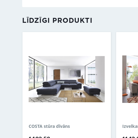
LĪDZĪGI PRODUKTI
COSTA stūra dīvāns
Izvelk