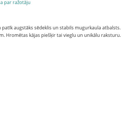
ja par ražotāju
 patīk augstāks sēdeklis un stabils mugurkaula atbalsts.
m. Hromētas kājas piešķir tai vieglu un unikālu raksturu.