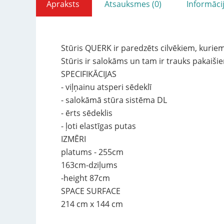
Apraksts
Atsauksmes (0)
Informāci
Stūris QUERK ir paredzēts cilvēkiem, kuriem
Stūris ir salokāms un tam ir trauks pakaišie
SPECIFIKĀCIJAS
- viļņainu atsperi sēdeklī
- salokāmā stūra sistēma DL
- ērts sēdeklis
- ļoti elastīgas putas
IZMĒRI
platums - 255cm
163cm-dziļums
-height 87cm
SPACE SURFACE
214 cm x 144 cm