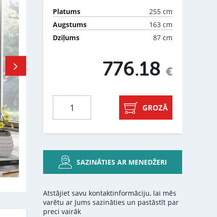
255 cm
Platums
163 cm
Augstums
87 cm
Dziļums
776.18
€
GROZĀ
SAZINĀTIES AR MENEDŽERI
Atstājiet savu kontaktinformāciju, lai mēs
varētu ar Jums sazināties un pastāstīt par
preci vairāk