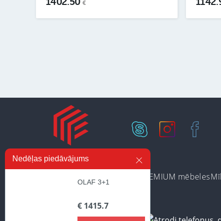
1402.50
1142
€
Nedēļas piedāvājums
Ir noliktavā
Preču kategorijas
PREMIUM mēbeles
Mī
OLAF 3+1
€ 1415.7