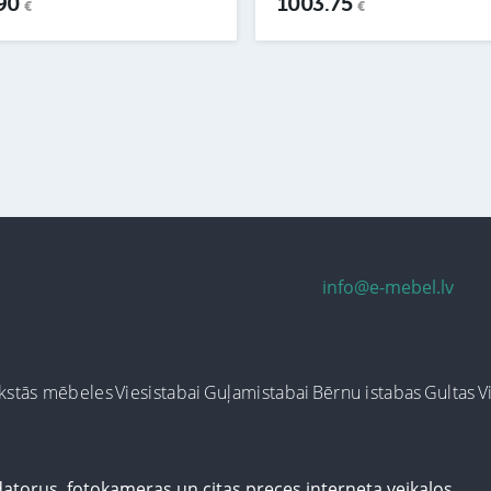
.90
1003.75
€
€
info@e-mebel.lv
kstās mēbeles
Viesistabai
Guļamistabai
Bērnu istabas
Gultas
V