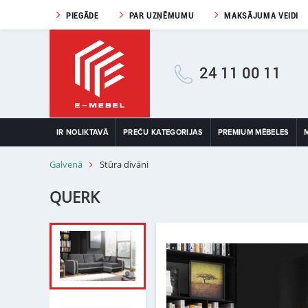
PIEGĀDE
PAR UZŅĒMUMU
MAKSĀJUMA VEIDI
24 11 00 11
IR NOLIKTAVĀ
PREČU KATEGORIJAS
PREMIUM MĒBELES
Galvenā
Stūra divāni
QUERK