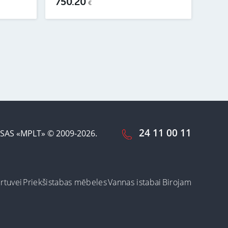
750.20
€
24 11 00 11
SAS «MPLT» © 2009-2026.
irtuvei
Priekšistabas mēbeles
Vannas istabai
Birojam