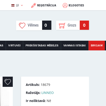
LV
REĢISTRĀCIJA
IELOGOTIES
0
0
Vēlmes
Grozs
TAS
VIRTUVEI
PRIEKŠISTABAS MĒBELES
VANNAS ISTABAI
BIROJAM
Artikuls:
18679
Ražotājs:
LINNEO
Ir noliktavā:
Nē