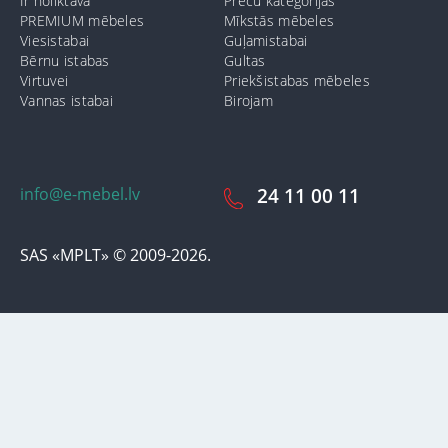
Ir noliktavā
Preču kategorijas
PREMIUM mēbeles
Mīkstās mēbeles
Viesistabai
Guļamistabai
Bērnu istabas
Gultas
Virtuvei
Priekšistabas mēbeles
Vannas istabai
Birojam
info@e-mebel.lv
24 11 00 11
SAS «MPLT» © 2009-2026.
Lai nodrošinātu vēl effektīvāku klienta apkalpošanu izmantojot
personalizētus pakalpojumus, šājā vietnē tiek izmantoti cookie faili.
Izmantojot šo vietni, Jūs piekrītat mūsu lietošanas noteikumiem par
cookie-failiem. Papildus informācija par sīkdatnēm faila informāciju,
kas tiek izmantoti vietnē, kā arī dzēst vai bloķēt iespējams sadaļā
"Paziņojumi par cookie failu lietošanu / izmantošanu"
«Paziņojums
par cookie failiem».