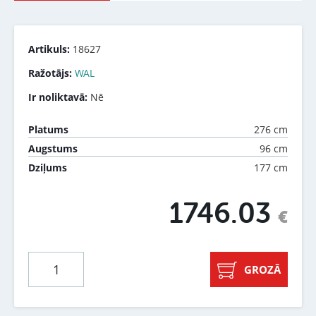
Artikuls:
18627
Ražotājs:
WAL
Ir noliktavā:
Nē
276 cm
Platums
96 cm
Augstums
177 cm
Dziļums
1746.03
€
GROZĀ