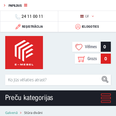
PAPILDUS
24 11 00 11
LV
REĢISTRĀCIJA
IELOGOTIES
0
Vēlmes
0
Grozs
Preču kategorijas
Galvenā
Stūra divāni