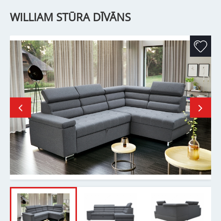
WILLIAM STŪRA DĪVĀNS