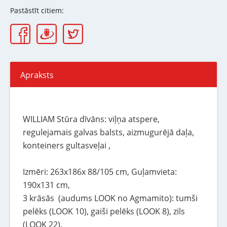
Pastāstīt citiem:
Apraksts
WILLIAM Stūra dīvāns: viļņa atspere,
regulejamais galvas balsts, aizmugurējā daļa,
konteiners gultasveļai ,
Izmēri: 263x186x 88/105 cm, Guļamvieta:
190x131 cm,
3 krāsās (audums LOOK no Agmamito): tumši
pelēks (LOOK 10), gaiši pelēks (LOOK 8), zils
(LOOK 22).