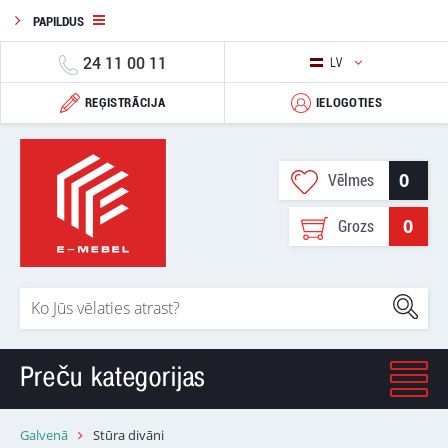
PAPILDUS
24 11 00 11
LV
REĢISTRĀCIJA
IELOGOTIES
0
Vēlmes
0
Grozs
Preču kategorijas
Galvenā
Stūra divāni