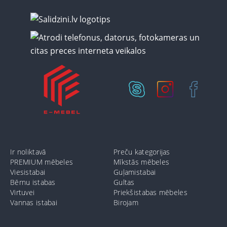
Ir noliktavā
Preču kategorijas
PREMIUM mēbeles
Mīkstās mēbeles
Viesistabai
Guļamistabai
Bērnu istabas
Gultas
Virtuvei
Priekšistabas mēbeles
Vannas istabai
Birojam