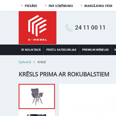
PIEGĀDE
PAR UZŅĒMUMU
MAKSĀJUMA VEIDI
24 11 00 11
IR NOLIKTAVĀ
PREČU KATEGORIJAS
PREMIUM MĒBELES
Galvenā
Krēsli
KRĒSLS PRIMA AR ROKUBALSTIEM