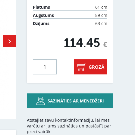
61 cm
Platums
89 cm
Augstums
63 cm
Dziļums
114.45
€
GROZĀ
SAZINĀTIES AR MENEDŽERI
Atstājiet savu kontaktinformāciju, lai mēs
varētu ar Jums sazināties un pastāstīt par
preci vairāk