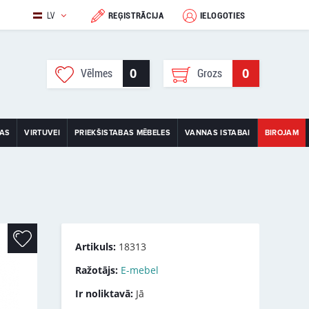
LV
REĢISTRĀCIJA
IELOGOTIES
0
0
Vēlmes
Grozs
TAS
VIRTUVEI
PRIEKŠISTABAS MĒBELES
VANNAS ISTABAI
BIROJAM
Artikuls:
18313
Ražotājs:
E-mebel
Ir noliktavā:
Jā