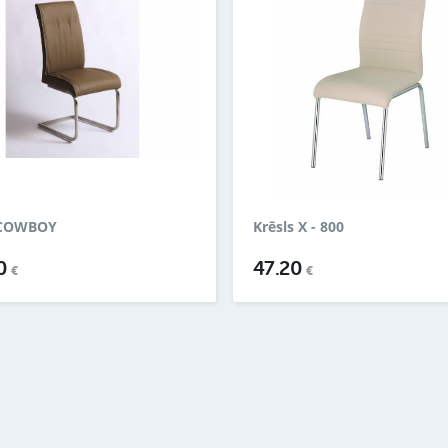
 COWBOY
Krēsls X - 800
20
47.20
€
€