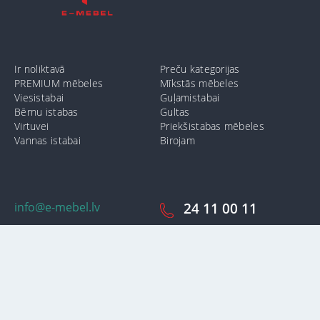
Ir noliktavā
Preču kategorijas
PREMIUM mēbeles
Mīkstās mēbeles
Viesistabai
Guļamistabai
Bērnu istabas
Gultas
Virtuvei
Priekšistabas mēbeles
Vannas istabai
Birojam
info@e-mebel.lv
24 11 00 11
SAS «MPLT» © 2009-2026.
Lai nodrošinātu vēl effektīvāku klienta apkalpošanu izmantojot