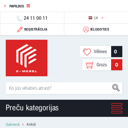
PAPILDUS
24 11 00 11
LV
REĢISTRĀCIJA
IELOGOTIES
0
Vēlmes
0
Grozs
Preču kategorijas
Galvenā
Krēsli