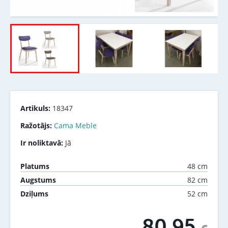
Artikuls:
18347
Ražotājs:
Cama Meble
Ir noliktavā:
Jā
48 cm
Platums
82 cm
Augstums
52 cm
Dziļums
80.95