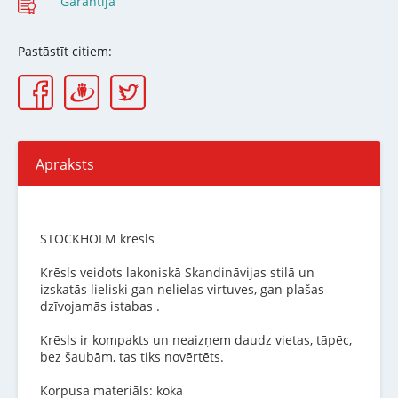
Garantija
Pastāstīt citiem:
Apraksts
STOCKHOLM krēsls
Krēsls veidots lakoniskā Skandināvijas stilā un
izskatās lieliski gan nelielas virtuves, gan plašas
dzīvojamās istabas .
Krēsls ir kompakts un neaizņem daudz vietas, tāpēc,
bez šaubām, tas tiks novērtēts.
Korpusa materiāls: koka