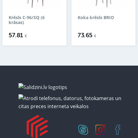
Krēsls C-96/SQ (6
Koka krēsls BRIO
krāsas)
57.81
73.65
€
€