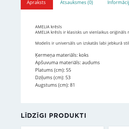
Apraksts
Atsauksmes (0)
Informāci
AMELIA krēsls
AMELIA krēsls ir klasisks un vienlaikus oriģināls
Modelis ir universāls un izskatās labi jebkurā sti
Ķermeņa materiāls: koks
Apšuvuma materiāls: audums
Platums (cm): 55
Dziļums (cm): 53
Augstums (cm): 81
LĪDZĪGI PRODUKTI