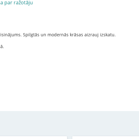
ja par ražotāju
 risinājums. Spilgtās un modernās krāsas aizrauj izskatu.
lā.