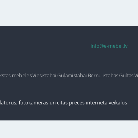
info@e-mebel.lv
kstās mēbeles
Viesistabai
Guļamistabai
Bērnu istabas
Gultas
V
ersonalizētus pakalpojumus, šājā vietnē tiek izmantoti cookie faili. Izmantoj
us informācija par sīkdatnēm faila informāciju, kas tiek izmantoti vietnē, kā 