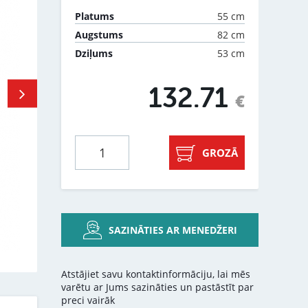
55 cm
Platums
82 cm
Augstums
53 cm
Dziļums
132.71
€
GROZĀ
SAZINĀTIES AR MENEDŽERI
Atstājiet savu kontaktinformāciju, lai mēs
varētu ar Jums sazināties un pastāstīt par
preci vairāk