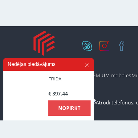
Nedēļas piedāvājums
Ir noliktavā
Preču kategorijas
PREMIUM mēbeles
Mī
FRIDA
€ 397.44
NOPIRKT
Lai nodrošinātu vēl effektīvāku klienta apkalpošanu izmantojot p
piekrītat mūsu lietošanas noteikumiem par cookie-failiem. Papild