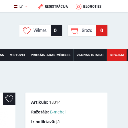
LV
REĢISTRĀCIJA
IELOGOTIES
0
0
Vēlmes
Grozs
TAS
VIRTUVEI
PRIEKŠISTABAS MĒBELES
VANNAS ISTABAI
BIROJAM
Artikuls:
18314
Ražotājs:
E-mebel
Ir noliktavā:
Jā