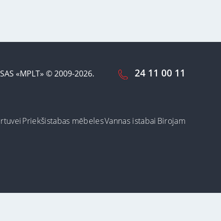
24 11 00 11
SAS «MPLT» © 2009-2026.
irtuvei
Priekšistabas mēbeles
Vannas istabai
Birojam
ot šo vietni, Jūs
arī dzēst vai
Pieņemt un aizvērt