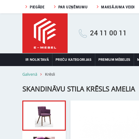
PIEGĀDE
PAR UZŅĒMUMU
MAKSĀJUMA VEIDI
24 11 00 11
IR NOLIKTAVĀ
PREČU KATEGORIJAS
PREMIUM MĒBELES
Galvenā
Krēsli
SKANDINĀVU STILA KRĒSLS AMELIA