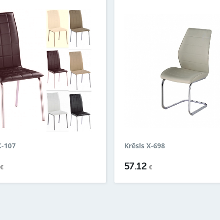
C-107
Krēsls X-698
1
57.12
€
€