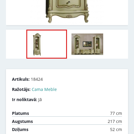
Artikuls:
18424
Ražotājs:
Cama Meble
Ir noliktavā:
Jā
77 cm
Platums
217 cm
Augstums
52 cm
Dziļums