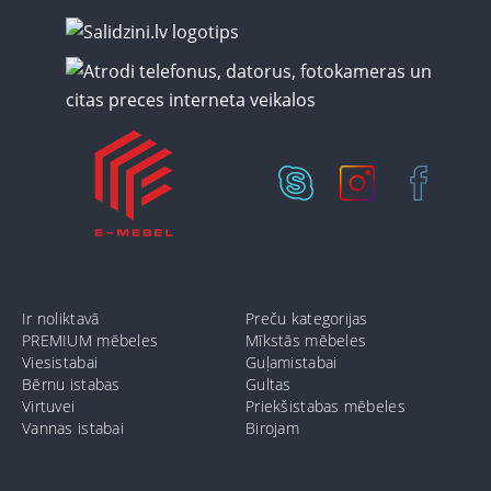
Ir noliktavā
Preču kategorijas
PREMIUM mēbeles
Mīkstās mēbeles
Viesistabai
Guļamistabai
Bērnu istabas
Gultas
Virtuvei
Priekšistabas mēbeles
Vannas istabai
Birojam