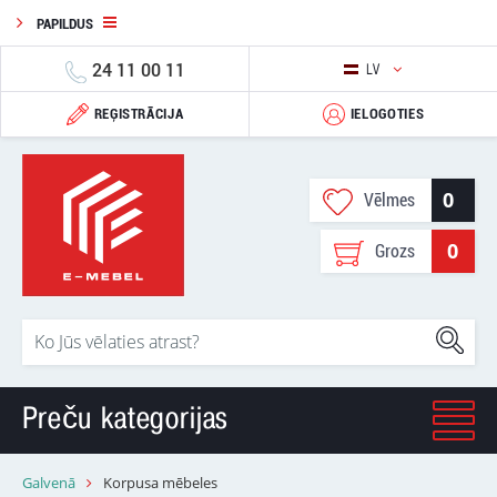
PAPILDUS
24 11 00 11
LV
REĢISTRĀCIJA
IELOGOTIES
0
Vēlmes
0
Grozs
Preču kategorijas
Galvenā
Korpusa mēbeles