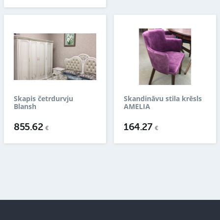
Skapis četrdurvju
Skandināvu stila krēsls
Blansh
AMELIA
855.62
164.27
€
€