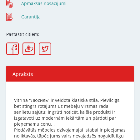
Apmaksas nosacījumi
Garantija
Pastāstīt citiem:
Apraksts
Vitrīna "Люсиль" ir veidota klasiskā stilā. Pievilcīgs,
bet stingrs rotājums uz mēbeļu virsmas rada
senlietu sajūtu: ir grūti noticēt, ka šie produkti ir
izgatavoti uz modernām iekārtām un pārdoti par
pieņemamu cenu. .
Piedāvātās mēbeles dzīvojamajai istabai ir pieejamas
noliktavās, tāpēc jums vairs nevajadzēs nogaidīt ilgu