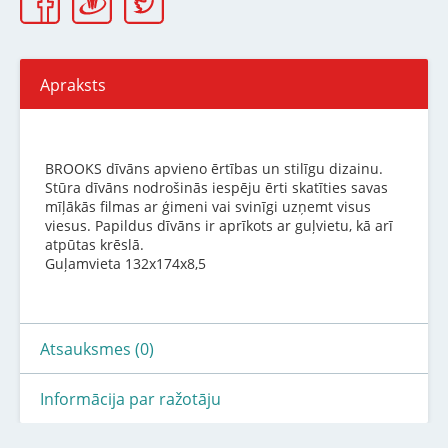
Apraksts
BROOKS dīvāns apvieno ērtības un stilīgu dizainu.
Stūra dīvāns nodrošinās iespēju ērti skatīties savas
mīļākās filmas ar ģimeni vai svinīgi uzņemt visus
viesus. Papildus dīvāns ir aprīkots ar guļvietu, kā arī
atpūtas krēslā.
Guļamvieta 132х174х8,5
Atsauksmes (0)
Informācija par ražotāju