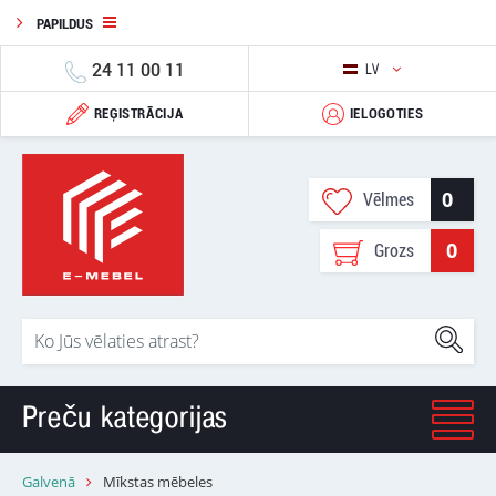
PAPILDUS
24 11 00 11
LV
REĢISTRĀCIJA
IELOGOTIES
0
Vēlmes
0
Grozs
Preču kategorijas
Galvenā
Mīkstas mēbeles