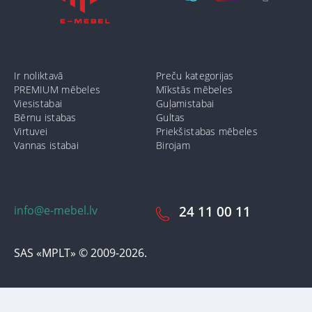
Ir noliktavā
Preču kategorijas
PREMIUM mēbeles
Mīkstās mēbeles
Viesistabai
Guļamistabai
Bērnu istabas
Gultas
Virtuvei
Priekšistabas mēbeles
Vannas istabai
Birojam
info@e-mebel.lv
24 11 00 11
SAS «MPLT» © 2009-2026.