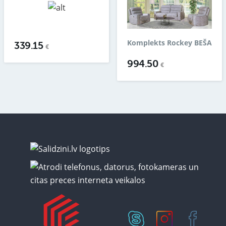
Komplekts Rockey BEŠA
339.15
€
994.50
€