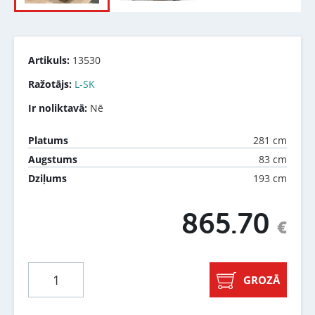
Artikuls:
13530
Ražotājs:
L-SK
Ir noliktavā:
Nē
281 cm
Platums
83 cm
Augstums
193 cm
Dziļums
865.70
€
GROZĀ