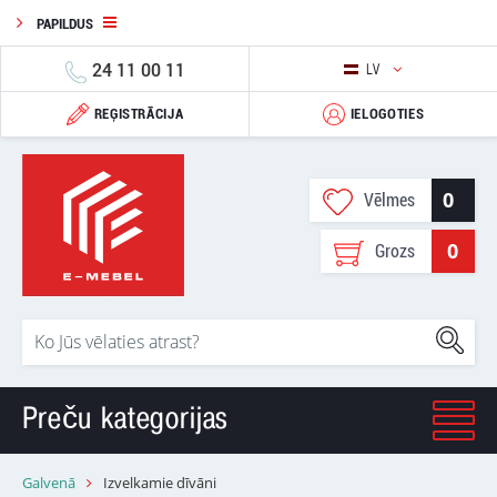
PAPILDUS
24 11 00 11
LV
REĢISTRĀCIJA
IELOGOTIES
0
Vēlmes
0
Grozs
Preču kategorijas
Galvenā
Izvelkamie dīvāni