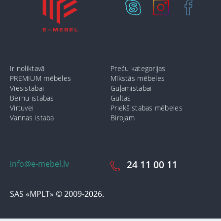
Ir noliktavā
Preču kategorijas
PREMIUM mēbeles
Mīkstās mēbeles
Viesistabai
Guļamistabai
Bērnu istabas
Gultas
Virtuvei
Priekšistabas mēbeles
Vannas istabai
Birojam
info@e-mebel.lv
24 11 00 11
SAS «MPLT» © 2009-2026.