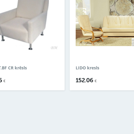
.BF CR krēsls
LIDO kresls
35
152.06
€
€