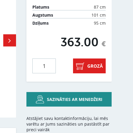
87 cm
Platums
101 cm
Augstums
95 cm
Dziļums
363.00
€
GROZĀ
SAZINĀTIES AR MENEDŽERI
Atstājiet savu kontaktinformāciju, lai mēs
varētu ar Jums sazināties un pastāstīt par
preci vairāk