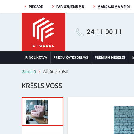
PIEGĀDE
PAR UZŅĒMUMU
MAKSĀJUMA VEIDI
24 11 00 11
IR NOLIKTAVĀ
PREČU KATEGORIJAS
PREMIUM MĒBELES
Galvenā
Atpūtas krēsli
KRĒSLS VOSS