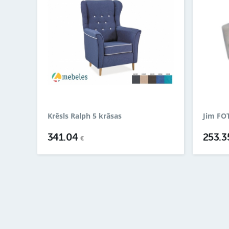
Krēsls Ralph 5 krāsas
Jim FOT
341.04
253.
€