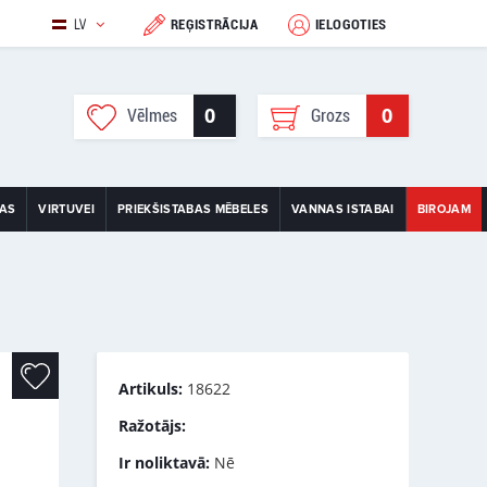
LV
REĢISTRĀCIJA
IELOGOTIES
0
0
Vēlmes
Grozs
TAS
VIRTUVEI
PRIEKŠISTABAS MĒBELES
VANNAS ISTABAI
BIROJAM
Artikuls:
18622
Ražotājs:
Ir noliktavā:
Nē