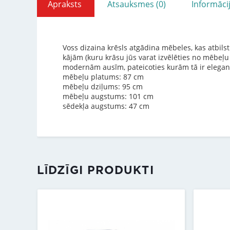
Apraksts
Atsauksmes (0)
Informāci
Voss dizaina krēsls atgādina mēbeles, kas atbils
kājām (kuru krāsu jūs varat izvēlēties no mēbe
modernām ausīm, pateicoties kurām tā ir elegant
mēbeļu platums: 87 cm
mēbeļu dziļums: 95 cm
mēbeļu augstums: 101 cm
sēdekļa augstums: 47 cm
LĪDZĪGI PRODUKTI