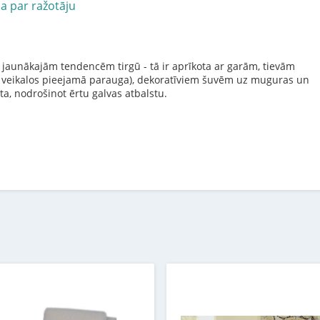
ja par ražotāju
t jaunākajām tendencēm tirgū - tā ir aprīkota ar garām, tievām
ļu veikalos pieejamā parauga), dekoratīviem šuvēm uz muguras un
a, nodrošinot ērtu galvas atbalstu.