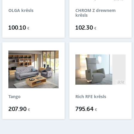
OLGA krēsls
CHROM Z drewnem
krēsls
100.10
102.30
€
€
Tango
Rich RFE krēsls
207.90
795.64
€
€