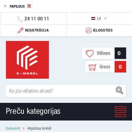
PAPILDUS
24 11 00 11
LV
REĢISTRĀCIJA
IELOGOTIES
0
Vēlmes
0
Grozs
Preču kategorijas
Galvenā
Atpūtas krēsli