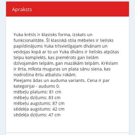
Apraksts
Yuka krēsls ir klasisks forma, izskats un
funkcionalitāte. Šī klasiskā stila mēbeles ir lielisks
papildinājums Yuka trīsvietīgajam dīvānam un
veidojas kopā ar to un Yuka dīvāns ir lielisks atpūtas
telpu komplekts, kas piemērots gan lielām
dzīvojamām telpām, gan mazākām telpām. Krēslam
ir ērta, mīksta muguras un plata sānu siena, kas
nodrošina ērtu atbalstu rokām.
Pieejams ādas un auduma variants. Cena ir par
kategorijai - audums 0.
mēbeļu platums: 81 cm
mēbeļu dziļums: 83 cm
mēbeļu augstums: 87 cm
sēdekļa augstums: 42 cm
sēdekļa dziļums: 47 cm