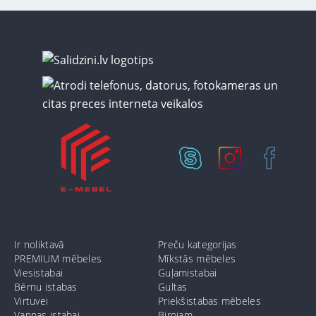
Ir noliktavā
Preču kategorijas
PREMIUM mēbeles
Mīkstās mēbeles
Viesistabai
Guļamistabai
Bērnu istabas
Gultas
Virtuvei
Priekšistabas mēbeles
Vannas istabai
Birojam