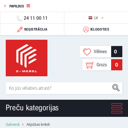
PAPILDUS
24 11 00 11
LV
REĢISTRĀCIJA
IELOGOTIES
0
Vēlmes
0
Grozs
Preču kategorijas
Galvenā
Atpūtas krēsli