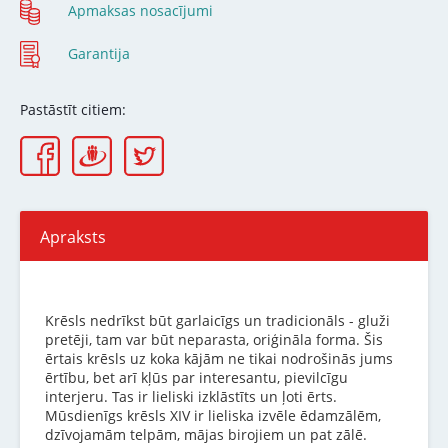
Apmaksas nosacījumi
Garantija
Pastāstīt citiem:
Apraksts
Krēsls nedrīkst būt garlaicīgs un tradicionāls - gluži
pretēji, tam var būt neparasta, oriģināla forma. Šis
ērtais krēsls uz koka kājām ne tikai nodrošinās jums
ērtību, bet arī kļūs par interesantu, pievilcīgu
interjeru. Tas ir lieliski izklāstīts un ļoti ērts.
Mūsdienīgs krēsls XIV ir lieliska izvēle ēdamzālēm,
dzīvojamām telpām, mājas birojiem un pat zālē.