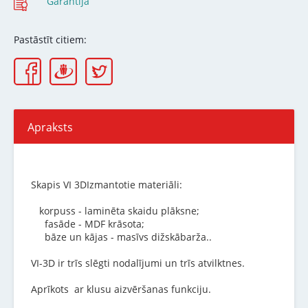
Garantija
Pastāstīt citiem:
Apraksts
Skapis VI 3DIzmantotie materiāli:
korpuss - laminēta skaidu plāksne;
fasāde - MDF krāsota;
bāze un kājas - masīvs dižskābarža..
VI-3D ir trīs slēgti nodalījumi un trīs atvilktnes.
Aprīkots ar klusu aizvēršanas funkciju.