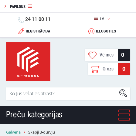
PAPILDUS
24 11 00 11
LV
REĢISTRĀCIJA
IELOGOTIES
0
Vēlmes
0
Grozs
Preču kategorijas
Galvenā
Skapji 3-durvju