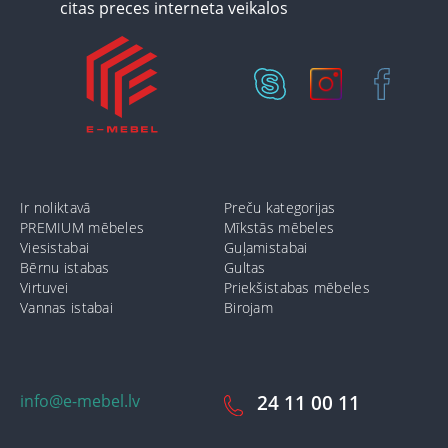
Ir noliktavā
Preču kategorijas
PREMIUM mēbeles
Mīkstās mēbeles
Viesistabai
Guļamistabai
Bērnu istabas
Gultas
Virtuvei
Priekšistabas mēbeles
Vannas istabai
Birojam
info@e-mebel.lv
24 11 00 11