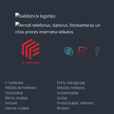
Ir noliktavā
Preču kategorijas
PREMIUM mēbeles
Mīkstās mēbeles
Viesistabai
Guļamistabai
Bērnu istabas
Gultas
Virtuvei
Priekšistabas mēbeles
Vannas istabai
Birojam