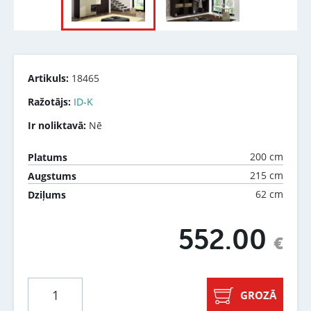
Artikuls:
18465
Ražotājs:
ID-K
Ir noliktavā:
Nē
200 cm
Platums
215 cm
Augstums
62 cm
Dziļums
552.00
€
GROZĀ