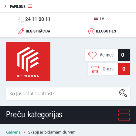
PAPILDUS
24 11 00 11
LV
REĢISTRĀCIJA
IELOGOTIES
0
Vēlmes
0
Grozs
Preču kategorijas
Galvenā
Skapji ar bīdāmām durvīm