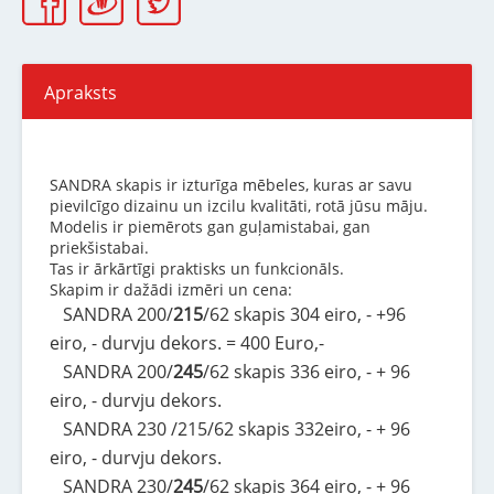
Apraksts
SANDRA skapis ir izturīga mēbeles, kuras ar savu
pievilcīgo dizainu un izcilu kvalitāti, rotā jūsu māju.
Modelis ir piemērots gan guļamistabai, gan
priekšistabai.
Tas ir ārkārtīgi praktisks un funkcionāls.
Skapim ir dažādi izmēri un cena:
SANDRA 200/
215
/62 skapis 304 eiro, - +96
eiro, - durvju dekors. = 400 Euro,-
SANDRA 200/
245
/62 skapis 336 eiro, - + 96
eiro, - durvju dekors.
SANDRA 230 /215/62 skapis 332eiro, - + 96
eiro, - durvju dekors.
SANDRA 230/
245
/62 skapis 364 eiro, - + 96