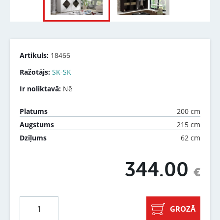
Artikuls:
18466
Ražotājs:
SK-SK
Ir noliktavā:
Nē
200 cm
Platums
215 cm
Augstums
62 cm
Dziļums
344.00
€
GROZĀ