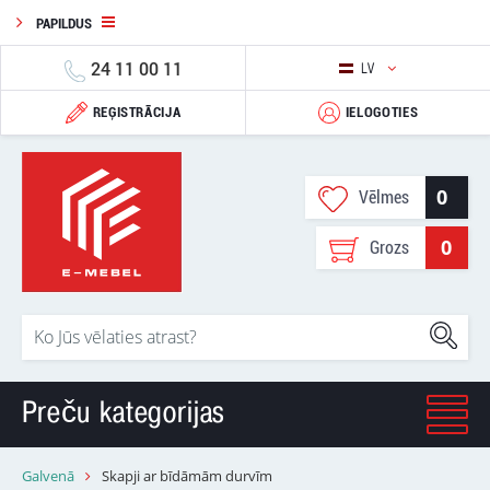
PAPILDUS
24 11 00 11
LV
REĢISTRĀCIJA
IELOGOTIES
0
Vēlmes
0
Grozs
Preču kategorijas
Galvenā
Skapji ar bīdāmām durvīm