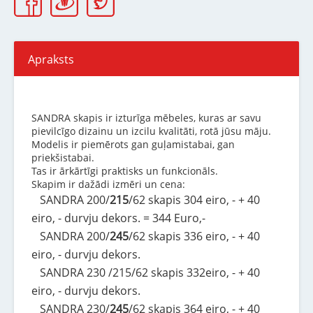
Apraksts
SANDRA skapis ir izturīga mēbeles, kuras ar savu
pievilcīgo dizainu un izcilu kvalitāti, rotā jūsu māju.
Modelis ir piemērots gan guļamistabai, gan
priekšistabai.
Tas ir ārkārtīgi praktisks un funkcionāls.
Skapim ir dažādi izmēri un cena:
SANDRA 200/
215
/62 skapis 304 eiro, - + 40
eiro, - durvju dekors. = 344 Euro,-
SANDRA 200/
245
/62 skapis 336 eiro, - + 40
eiro, - durvju dekors.
SANDRA 230 /215/62 skapis 332eiro, - + 40
eiro, - durvju dekors.
SANDRA 230/
245
/62 skapis 364 eiro, - + 40