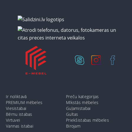
Ir noliktavā
Preču kategorijas
PREMIUM mēbeles
Mīkstās mēbeles
Viesistabai
Guļamistabai
Bērnu istabas
Gultas
Virtuvei
Priekšistabas mēbeles
Vannas istabai
Birojam