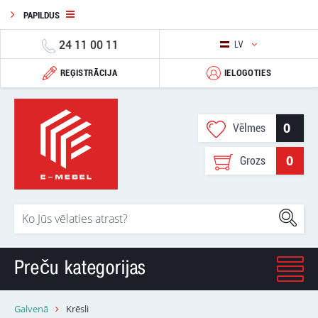
PAPILDUS
24 11 00 11
LV
REĢISTRĀCIJA
IELOGOTIES
0
Vēlmes
0
Grozs
Preču kategorijas
Galvenā
Krēsli