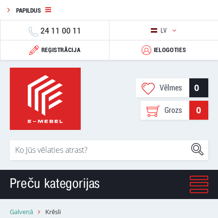
PAPILDUS
24 11 00 11
LV
REĢISTRĀCIJA
IELOGOTIES
0
Vēlmes
0
Grozs
Preču kategorijas
Galvenā
Krēsli