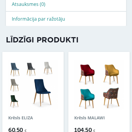
Atsauksmes (0)
Informācija par ražotāju
LĪDZĪGI PRODUKTI
Krēsls ELIZA
Krēsls MALAWI
60.50
104.50
€
€