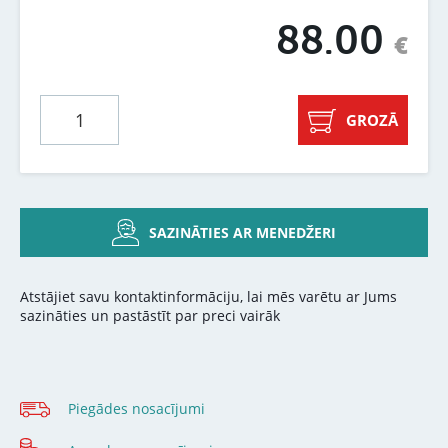
88.00
€
GROZĀ
SAZINĀTIES AR MENEDŽERI
Atstājiet savu kontaktinformāciju, lai mēs varētu ar Jums
sazināties un pastāstīt par preci vairāk
Piegādes nosacījumi