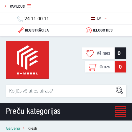
PAPILDUS
24 11 00 11
LV
REĢISTRĀCIJA
IELOGOTIES
0
Vēlmes
0
Grozs
Preču kategorijas
Galvenā
Krēsli