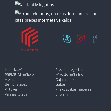
Ir noliktavā
Preču kategorijas
PREMIUM mēbeles
Mīkstās mēbeles
Viesistabai
Guļamistabai
Bērnu istabas
Gultas
Virtuvei
Priekšistabas mēbeles
Vannas istabai
Birojam