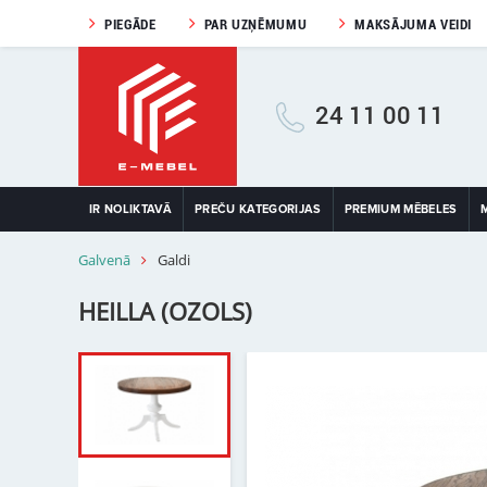
PIEGĀDE
PAR UZŅĒMUMU
MAKSĀJUMA VEIDI
24 11 00 11
IR NOLIKTAVĀ
PREČU KATEGORIJAS
PREMIUM MĒBELES
Galvenā
Galdi
HEILLA (OZOLS)