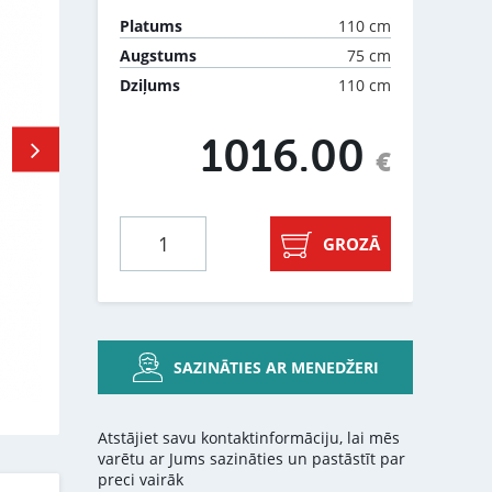
110 cm
Platums
75 cm
Augstums
110 cm
Dziļums
1016.00
€
GROZĀ
SAZINĀTIES AR MENEDŽERI
Atstājiet savu kontaktinformāciju, lai mēs
varētu ar Jums sazināties un pastāstīt par
preci vairāk