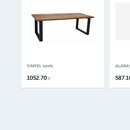
SIMFEL ozols
ALARAS
1052.70
587.
€