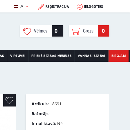
LV
REĢISTRĀCIJA
IELOGOTIES
0
0
Vēlmes
Grozs
TAS
VIRTUVEI
PRIEKŠISTABAS MĒBELES
VANNAS ISTABAI
BIROJAM
Artikuls:
18691
Ražotājs:
Ir noliktavā:
Nē