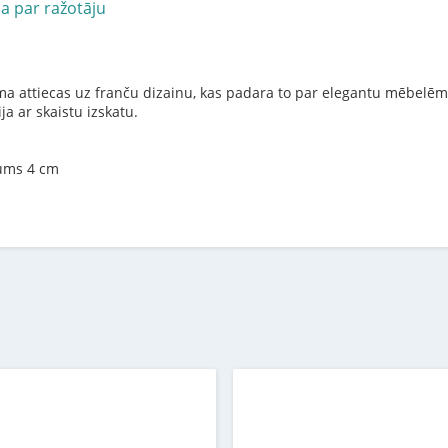
ja par ražotāju
ma attiecas uz franču dizainu, kas padara to par elegantu mēbelēm
a ar skaistu izskatu.
zums 4 cm