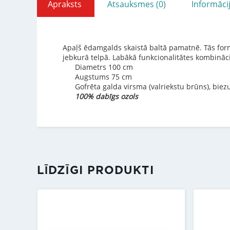
Apraksts
Atsauksmes (0)
Informāci
Apaļš ēdamgalds skaistā baltā pamatnē. Tās for
jebkurā telpā. Labākā funkcionalitātes kombinācij
Diametrs 100 cm
Augstums 75 cm
Gofrēta galda virsma (valriekstu brūns), bie
100% dabīgs ozols
LĪDZĪGI PRODUKTI