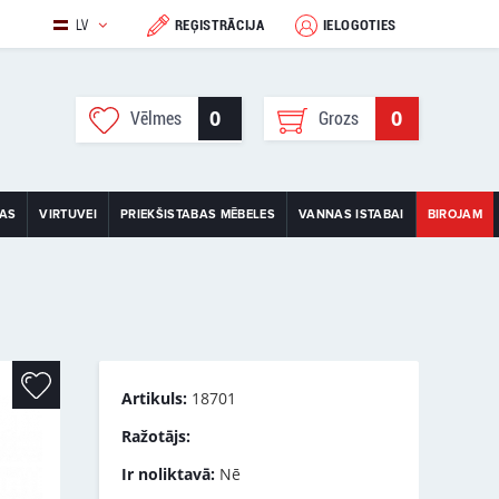
LV
REĢISTRĀCIJA
IELOGOTIES
0
0
Vēlmes
Grozs
TAS
VIRTUVEI
PRIEKŠISTABAS MĒBELES
VANNAS ISTABAI
BIROJAM
Artikuls:
18701
Ražotājs:
Ir noliktavā:
Nē