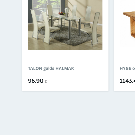
TALON galds HALMAR
HYGE o
96.90
1143
€