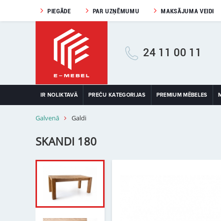
PIEGĀDE
PAR UZŅĒMUMU
MAKSĀJUMA VEIDI
24 11 00 11
IR NOLIKTAVĀ
PREČU KATEGORIJAS
PREMIUM MĒBELES
Galvenā
Galdi
SKANDI 180