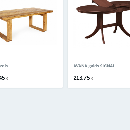
zols
AVANA galds SIGNAL
.45
213.75
€
€