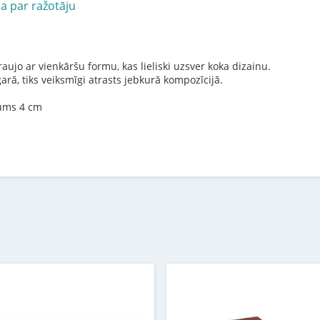
ja par ražotāju
aujo ar vienkāršu formu, kas lieliski uzsver koka dizainu.
rā, tiks veiksmīgi atrasts jebkurā kompozīcijā.
zums 4 cm