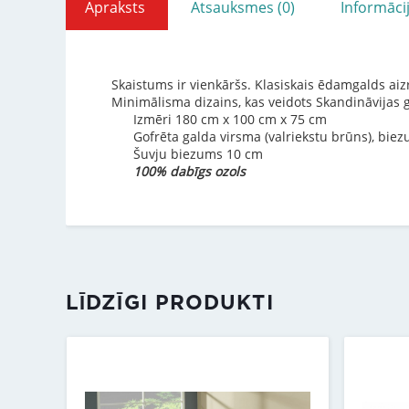
Apraksts
Atsauksmes (0)
Informāci
Skaistums ir vienkāršs. Klasiskais ēdamgalds aizr
Minimālisma dizains, kas veidots Skandināvijas ga
Izmēri 180 cm x 100 cm x 75 cm
Gofrēta galda virsma (valriekstu brūns), bie
Šuvju biezums 10 cm
100% dabīgs ozols
LĪDZĪGI PRODUKTI